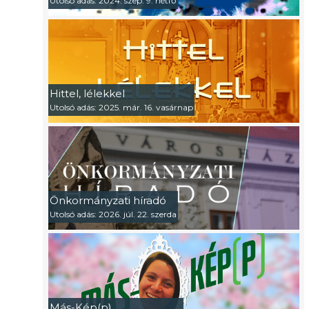
Utolsó adás: 2024. szep. 9. hétfő
Hittel, lélekkel
Utolsó adás: 2025. már. 16. vasárnap
Önkormányzati híradó
Utolsó adás: 2026. júl. 22. szerda
Más-Kép(p)