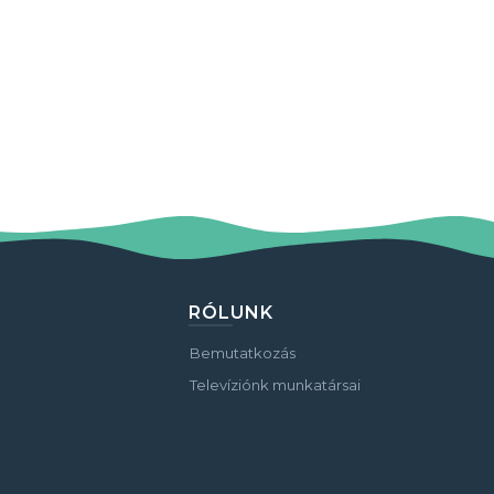
RÓLUNK
Bemutatkozás
Televíziónk munkatársai