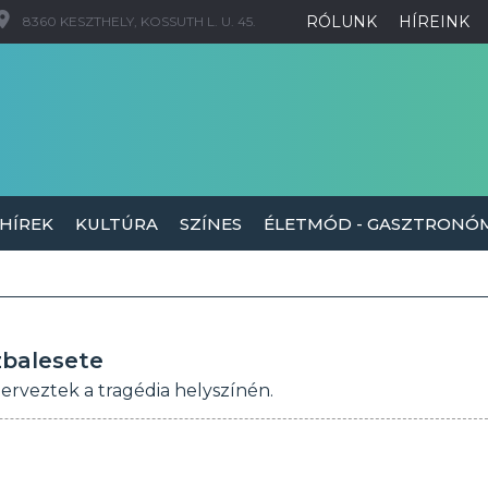
RÓLUNK
HÍREINK
8360 KESZTHELY, KOSSUTH L. U. 45.
 HÍREK
KULTÚRA
SZÍNES
ÉLETMÓD - GASZTRONÓ
zbalesete
rveztek a tragédia helyszínén.