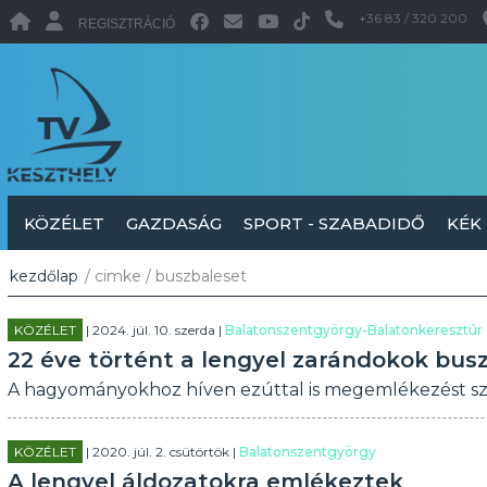
+36 83 / 320 200
REGISZTRÁCIÓ
KÖZÉLET
GAZDASÁG
SPORT - SZABADIDŐ
KÉK
kezdőlap
/ cimke / buszbaleset
KÖZÉLET
| 2024. júl. 10. szerda |
Balatonszentgyörgy-Balatonkeresztúr
22 éve történt a lengyel zarándokok bus
A hagyományokhoz híven ezúttal is megemlékezést sze
KÖZÉLET
| 2020. júl. 2. csütörtök |
Balatonszentgyörgy
A lengyel áldozatokra emlékeztek