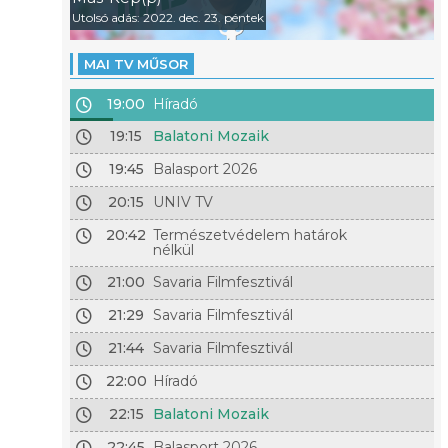
Utolsó adás: 2022. dec. 23. péntek
MAI TV MŰSOR
19:00
Híradó
19:15
Balatoni Mozaik
19:45
Balasport 2026
20:15
UNIV TV
20:42
Természetvédelem határok
nélkül
21:00
Savaria Filmfesztivál
21:29
Savaria Filmfesztivál
21:44
Savaria Filmfesztivál
22:00
Híradó
22:15
Balatoni Mozaik
22:45
Balasport 2026