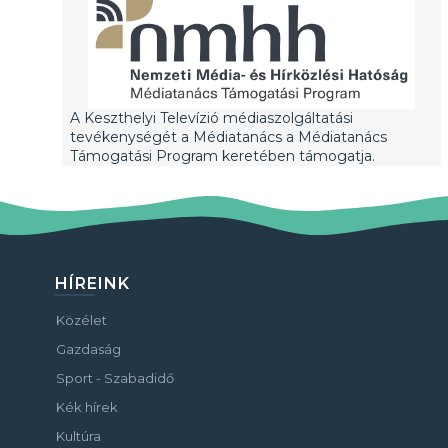
A Keszthelyi Televízió médiaszolgáltatási
tevékenységét a Médiatanács a Médiatanács
Támogatási Program keretében támogatja.
HÍREINK
Közélet
Gazdaság
Sport - Szabadidő
Kék hírek
Kultúra