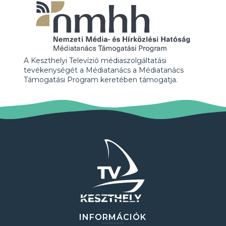
A Keszthelyi Televízió médiaszolgáltatási
tevékenységét a Médiatanács a Médiatanács
Támogatási Program keretében támogatja.
INFORMÁCIÓK