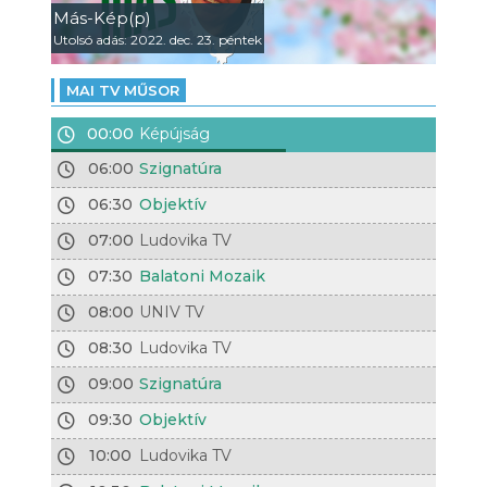
Más-Kép(p)
Utolsó adás: 2022. dec. 23. péntek
MAI TV MŰSOR
00:00
Képújság
06:00
Szignatúra
06:30
Objektív
07:00
Ludovika TV
07:30
Balatoni Mozaik
08:00
UNIV TV
08:30
Ludovika TV
09:00
Szignatúra
09:30
Objektív
10:00
Ludovika TV