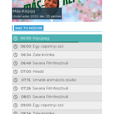
Más-Kép(p)
Utolsó adás: 2022. dec. 23. péntek
MAI TV MŰSOR
00:00
Képújság
06:00
Egy csipetnyi szó
06:34
Zalai krónika
06:49
Savaria Filmfesztivál
07:00
Híradó
07:15
Umatik animációs stúdió
07:26
Savaria Filmfesztivál
08:01
Savaria Filmfesztivál
09:00
Egy csipetnyi szó
09:34
Zalai krónika