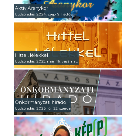
Aktív Aranykor
Utolsó adás: 2024. szep. 9. hétfő
Hittel, lélekkel
Utolsó adás: 2025. már. 16. vasárnap
Önkormányzati híradó
Utolsó adás: 2026. júl. 22. szerda