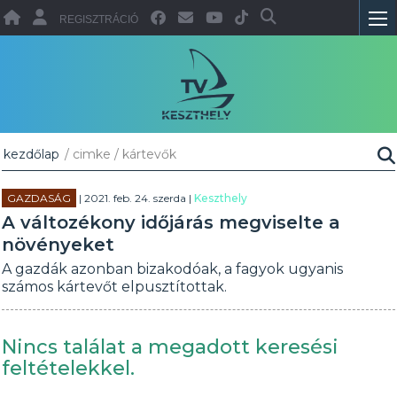
REGISZTRÁCIÓ
kezdőlap
/ cimke / kártevők
GAZDASÁG
| 2021. feb. 24. szerda |
Keszthely
A változékony időjárás megviselte a
növényeket
A gazdák azonban bizakodóak, a fagyok ugyanis
számos kártevőt elpusztítottak.
Nincs találat a megadott keresési
feltételekkel.