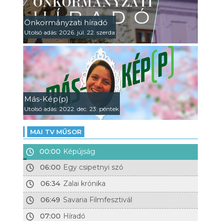
Önkormányzati híradó
Utolsó adás: 2026. júl. 22. szerda
Más-Kép(p)
Utolsó adás: 2022. dec. 23. péntek
MAI TV MŰSOR
00:00
Képújság
06:00
Egy csipetnyi szó
06:34
Zalai krónika
06:49
Savaria Filmfesztivál
07:00
Híradó