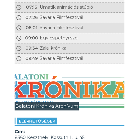
07:15
Umatik animációs stúdió
07:26
Savaria Filmfesztivál
08:01
Savaria Filmfesztivál
09:00
Egy csipetnyi szó
09:34
Zalai krónika
09:49
Savaria Filmfesztivál
Balatoni Krónika Archívum
ELÉRHETŐSÉGEK
Cím:
8360 Keszthely, Kossuth L. u. 45.