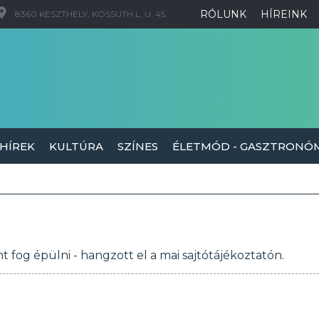
RÓLUNK
HÍREINK
8360 KESZTHELY, KOSSUTH L. U. 45.
 HÍREK
KULTÚRA
SZÍNES
ÉLETMÓD - GASZTRONÓ
fog épülni - hangzott el a mai sajtótájékoztatón.