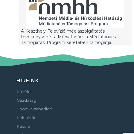
A Keszthelyi Televízió médiaszolgáltatási
tevékenységét a Médiatanács a Médiatanács
Támogatási Program keretében támogatja.
HÍREINK
Közélet
Gazdaság
Sport - Szabadidő
Kék hírek
Kultúra