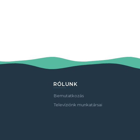
RÓLUNK
Bemutatkozás
Televíziónk munkatársai