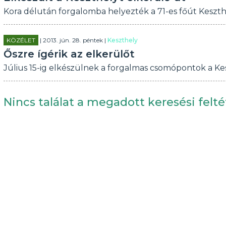
Kora délután forgalomba helyezték a 71-es főút Keszthe
KÖZÉLET
| 2013. jún. 28. péntek |
Keszthely
Őszre ígérik az elkerülőt
Július 15-ig elkészülnek a forgalmas csomópontok a Ke
Nincs találat a megadott keresési felté