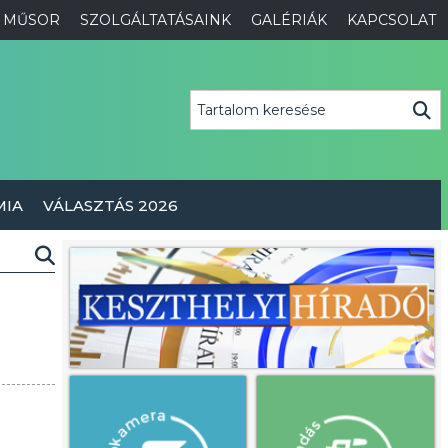
MŰSOR
SZOLGÁLTATÁSAINK
GALÉRIÁK
KAPCSOLAT
MIA
VÁLASZTÁS 2026