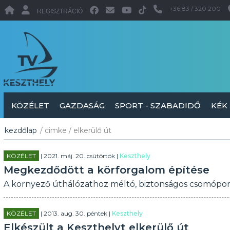
+36 83 / 320 200
REGISZTRÁCIÓ
KÖZÉLET
GAZDASÁG
SPORT - SZABADIDŐ
KÉK
kezdőlap
/ cimke / elkerülő út
KÖZÉLET
| 2021. máj. 20. csütörtök |
Keszthely
Megkezdődött a körforgalom építése
A környező úthálózathoz méltó, biztonságos csomópont 
KÖZÉLET
| 2013. aug. 30. péntek |
Keszthely
Elkészült a Keszthelyt elkerülő út