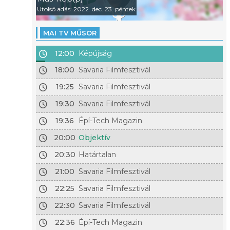
Utolsó adás: 2022. dec. 23. péntek
MAI TV MŰSOR
12:00
Képújság
18:00
Savaria Filmfesztivál
19:25
Savaria Filmfesztivál
19:30
Savaria Filmfesztivál
19:36
Épí-Tech Magazin
20:00
Objektív
20:30
Határtalan
21:00
Savaria Filmfesztivál
22:25
Savaria Filmfesztivál
22:30
Savaria Filmfesztivál
22:36
Épí-Tech Magazin