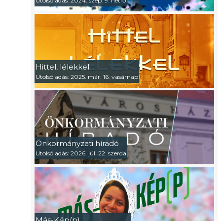
Utolsó adás: 2024. szep. 9. hétfő
Hittel, lélekkel
Utolsó adás: 2025. már. 16. vasárnap
Önkormányzati híradó
Utolsó adás: 2026. júl. 22. szerda
Más-Kép(p)