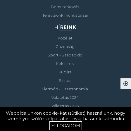
Bemutatkozás
Televíziónk munkatársai
HÍREINK
Közélet
Gazdaság
Sport - Szabadidő
Kék hírek
Kultúra
Színes
Életmód - Gasztronómia
Választás 2024
Választás 2026
Weboldalunkon cookie-kat (sütiket) használunk, hogy
személyre szóló szolgáltatást nyújthassunk számodra.
© Copyright 2023 Keszthelyi Televízió
ELFOGADOM