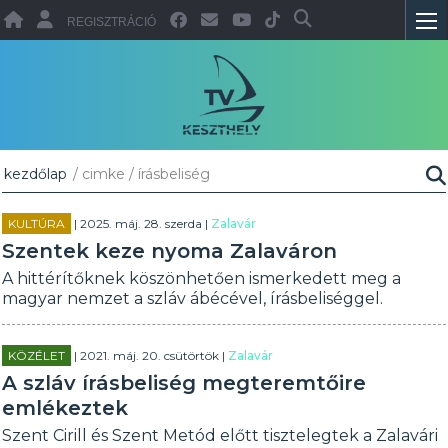
REGISZTRÁCIÓ
kezdőlap
/ cimke / írásbeliség
KULTÚRA
| 2025. máj. 28. szerda |
Zalavár
Szentek keze nyoma Zalaváron
A hittérítőknek köszönhetően ismerkedett meg a
magyar nemzet a szláv ábécével, írásbeliséggel.
KÖZÉLET
| 2021. máj. 20. csütörtök |
Zalavár
A szláv írásbeliség megteremtőire
emlékeztek
Szent Cirill és Szent Metód előtt tisztelegtek a Zalavári