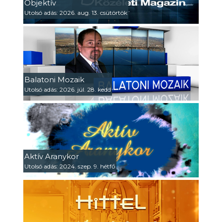
Objektív
Utolsó adás: 2026. aug. 13. csütörtök
Balatoni Mozaik
Utolsó adás: 2026. júl. 28. kedd
Aktív Aranykor
Utolsó adás: 2024. szep. 9. hétfő