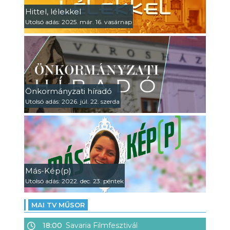
Hittel, lélekkel
Utolsó adás: 2025. már. 16. vasárnap
Önkormányzati híradó
Utolsó adás: 2026. júl. 22. szerda
Más-Kép(p)
Utolsó adás: 2022. dec. 23. péntek
MAI TV MŰSOR
18:00
Savaria Filmfesztivál