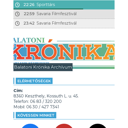
22:26
Sporttárs
22:59
Savaria Filmfesztivál
23:42
Savaria Filmfesztivál
Balatoni Krónika Archívum
ELÉRHETŐSÉGEK
Cím:
8360 Keszthely, Kossuth L. u. 45.
Telefon: 06 83 / 320 200
Mobil: 06 30 / 427 7341
KÖVESSEN MINKET