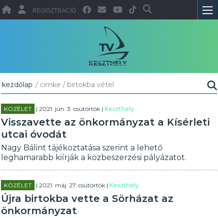
REGISZTRÁCIÓ
kezdőlap
/ cimke / birtokba vétel
KÖZÉLET
| 2021. jún. 3. csütörtök |
Keszthely
Visszavette az önkormányzat a Kísérleti
utcai óvodát
Nagy Bálint tájékoztatása szerint a lehető
leghamarabb kiírják a közbeszerzési pályázatot.
KÖZÉLET
| 2021. máj. 27. csütörtök |
Keszthely
Újra birtokba vette a Sörházat az
önkormányzat