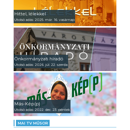
Hittel, lélekkel
Utolsó adás: 2025. már. 16. vasárnap
Önkormányzati híradó
Utolsó adás: 2026. júl. 22. szerda
Más-Kép(p)
Utolsó adás: 2022. dec. 23. péntek
MAI TV MŰSOR