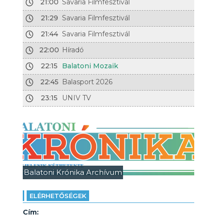
21:00
Savaria Filmfesztivál
21:29
Savaria Filmfesztivál
21:44
Savaria Filmfesztivál
22:00
Híradó
22:15
Balatoni Mozaik
22:45
Balasport 2026
23:15
UNIV TV
Balatoni Krónika Archívum
ELÉRHETŐSÉGEK
Cím: