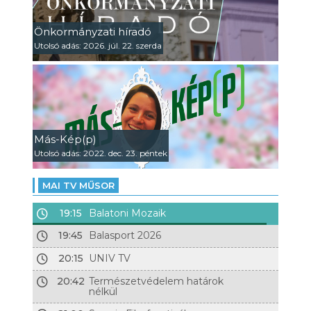
Önkormányzati híradó
Utolsó adás: 2026. júl. 22. szerda
Más-Kép(p)
Utolsó adás: 2022. dec. 23. péntek
MAI TV MŰSOR
19:15
Balatoni Mozaik
19:45
Balasport 2026
20:15
UNIV TV
20:42
Természetvédelem határok
nélkül