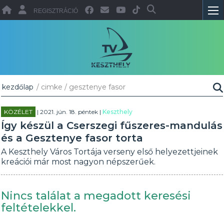
REGISZTRÁCIÓ
kezdőlap
/ cimke / gesztenye fasor
KÖZÉLET
| 2021. jún. 18. péntek |
Keszthely
Így készül a Cserszegi fűszeres-mandulás
és a Gesztenye fasor torta
A Keszthely Város Tortája verseny első helyezettjeinek
kreációi már most nagyon népszerűek.
Nincs találat a megadott keresési
feltételekkel.