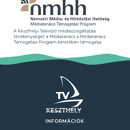
A Keszthelyi Televízió médiaszolgáltatási
tevékenységét a Médiatanács a Médiatanács
Támogatási Program keretében támogatja.
INFORMÁCIÓK