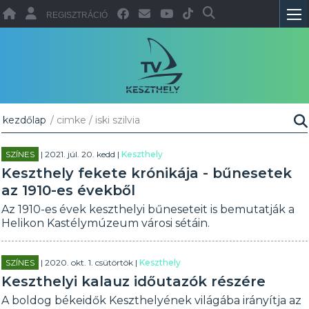
REGISZTRÁCIÓ
kezdőlap
/ cimke / iski szilvia
SZÍNES
| 2021. júl. 20. kedd |
Keszthely
Keszthely fekete krónikája - bűnesetek
az 1910-es évekből
Az 1910-es évek keszthelyi bűneseteit is bemutatják a
Helikon Kastélymúzeum városi sétáin.
SZÍNES
| 2020. okt. 1. csütörtök |
Keszthely
Keszthelyi kalauz időutazók részére
A boldog békeidők Keszthelyének világába irányítja az