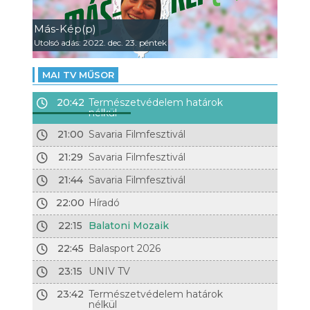
Más-Kép(p)
Utolsó adás: 2022. dec. 23. péntek
MAI TV MŰSOR
20:42
Természetvédelem határok
nélkül
21:00
Savaria Filmfesztivál
21:29
Savaria Filmfesztivál
21:44
Savaria Filmfesztivál
22:00
Híradó
22:15
Balatoni Mozaik
22:45
Balasport 2026
23:15
UNIV TV
23:42
Természetvédelem határok
nélkül