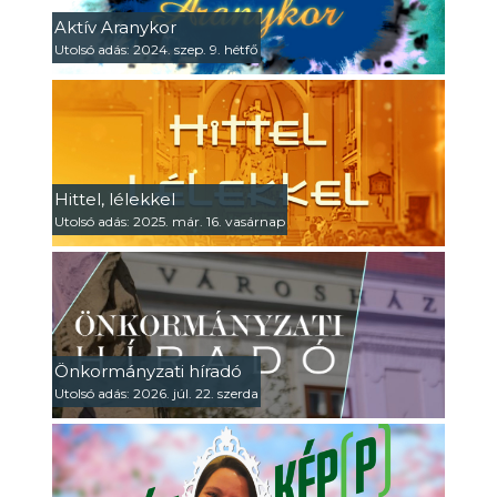
Aktív Aranykor
Utolsó adás: 2024. szep. 9. hétfő
Hittel, lélekkel
Utolsó adás: 2025. már. 16. vasárnap
Önkormányzati híradó
Utolsó adás: 2026. júl. 22. szerda