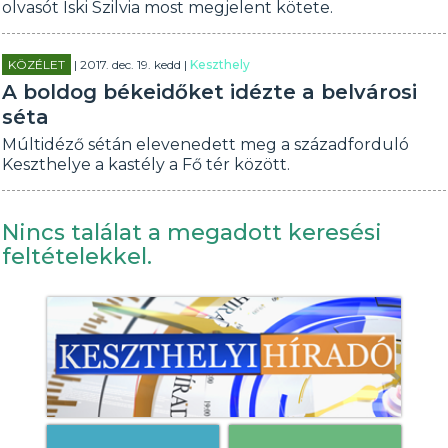
olvasót Iski Szilvia most megjelent kötete.
KÖZÉLET
| 2017. dec. 19. kedd |
Keszthely
A boldog békeidőket idézte a belvárosi
séta
Múltidéző sétán elevenedett meg a századforduló
Keszthelye a kastély a Fő tér között.
Nincs találat a megadott keresési
feltételekkel.