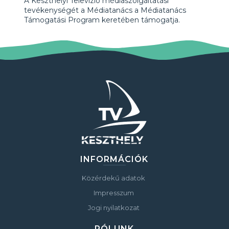
A Keszthelyi Televízió médiaszolgáltatási
tevékenységét a Médiatanács a Médiatanács
Támogatási Program keretében támogatja.
INFORMÁCIÓK
Közérdekű adatok
Impresszum
Jogi nyilatkozat
RÓLUNK