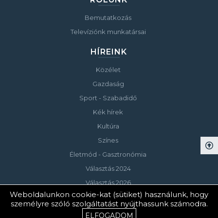
Bemutatkozás
Televíziónk munkatársai
HÍREINK
Közélet
Gazdaság
Sport - Szabadidő
Kék hírek
Kultúra
Színes
Életmód - Gasztronómia
Választás 2024
Választás 2026
Weboldalunkon cookie-kat (sütiket) használunk, hogy
személyre szóló szolgáltatást nyújthassunk számodra.
© Copyright 2023 Keszthelyi Televízió
ELFOGADOM