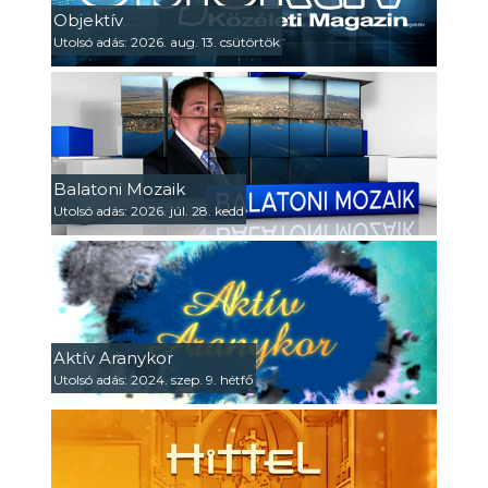
Objektív
Utolsó adás: 2026. aug. 13. csütörtök
Balatoni Mozaik
Utolsó adás: 2026. júl. 28. kedd
Aktív Aranykor
Utolsó adás: 2024. szep. 9. hétfő