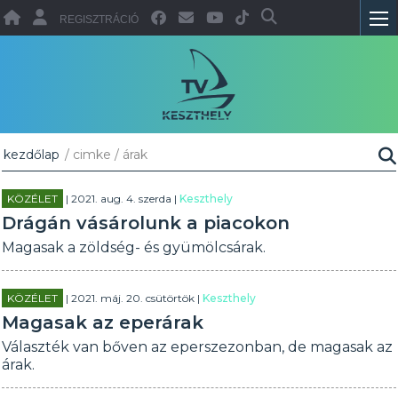
REGISZTRÁCIÓ
kezdőlap
/ cimke / árak
KÖZÉLET
| 2021. aug. 4. szerda |
Keszthely
Drágán vásárolunk a piacokon
Magasak a zöldség- és gyümölcsárak.
KÖZÉLET
| 2021. máj. 20. csütörtök |
Keszthely
Magasak az eperárak
Választék van bőven az eperszezonban, de magasak az
árak.