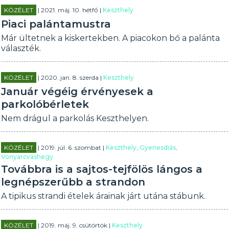
KÖZÉLET
| 2021. máj. 10. hétfő |
Keszthely
Piaci palántamustra
Már ültetnek a kiskertekben. A piacokon bő a palánta
választék.
KÖZÉLET
| 2020. jan. 8. szerda |
Keszthely
Január végéig érvényesek a
parkolóbérletek
Nem drágul a parkolás Keszthelyen.
KÖZÉLET
| 2019. júl. 6. szombat |
Keszthely, Gyenesdiás,
Vonyarcvashegy
Továbbra is a sajtos-tejfölös lángos a
legnépszerűbb a strandon
A tipikus strandi ételek árainak járt utána stábunk.
KÖZÉLET
| 2019. máj. 9. csütörtök |
Keszthely