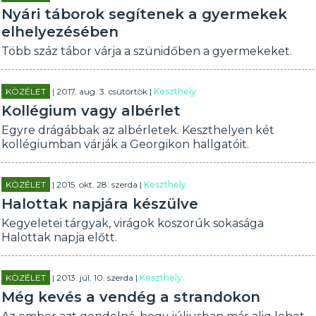
Nyári táborok segítenek a gyermekek
elhelyezésében
Több száz tábor várja a szünidőben a gyermekeket.
KÖZÉLET
| 2017. aug. 3. csütörtök |
Keszthely
Kollégium vagy albérlet
Egyre drágábbak az albérletek. Keszthelyen két
kollégiumban várják a Georgikon hallgatóit.
KÖZÉLET
| 2015. okt. 28. szerda |
Keszthely
Halottak napjára készülve
Kegyeletei tárgyak, virágok koszorúk sokasága
Halottak napja előtt.
KÖZÉLET
| 2013. júl. 10. szerda |
Keszthely
Még kevés a vendég a strandokon