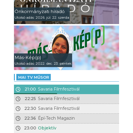
Önkormányzati híradó
Utolsó adás: 2026. júl. 22. szerda
Más-Kép(p)
Utolsó adás: 2022. dec. 23. péntek
MAI TV MŰSOR
21:00
Savaria Filmfesztivál
22:25
Savaria Filmfesztivál
22:30
Savaria Filmfesztivál
22:36
Épí-Tech Magazin
23:00
Objektív