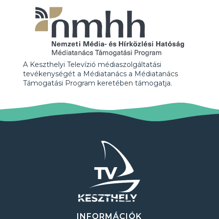
A Keszthelyi Televízió médiaszolgáltatási
tevékenységét a Médiatanács a Médiatanács
Támogatási Program keretében támogatja.
INFORMÁCIÓK