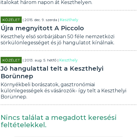
italokat három napon át Keszthelyen.
KÖZÉLET
| 2015. dec. 9. szerda |
Keszthely
Újra megnyitott A Piccolo
Keszthely első sörbárjában 50 féle nemzetközi
sörkülönlegességet és jó hangulatot kínálnak.
KÖZÉLET
| 2013. aug. 5. hétfő |
Keszthely
Jó hangulattal telt a Keszthelyi
Borünnep
Környékbeli borászatok, gasztronómiai
különlegességek és vásározók- így telt a Keszthelyi
Borünnep.
Nincs találat a megadott keresési
feltételekkel.