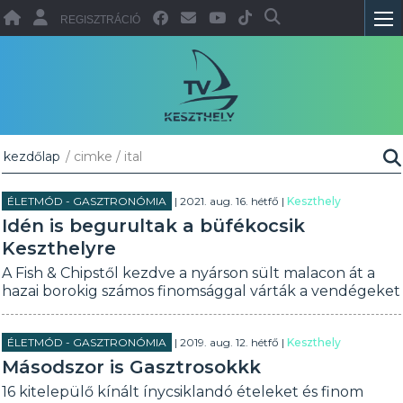
REGISZTRÁCIÓ
kezdőlap
/ cimke / ital
ÉLETMÓD - GASZTRONÓMIA
| 2021. aug. 16. hétfő |
Keszthely
Idén is begurultak a büfékocsik
Keszthelyre
A Fish & Chipstől kezdve a nyárson sült malacon át a
hazai borokig számos finomsággal várták a vendégeket
ÉLETMÓD - GASZTRONÓMIA
| 2019. aug. 12. hétfő |
Keszthely
Másodszor is Gasztrosokkk
16 kitelepülő kínált ínycsiklandó ételeket és finom