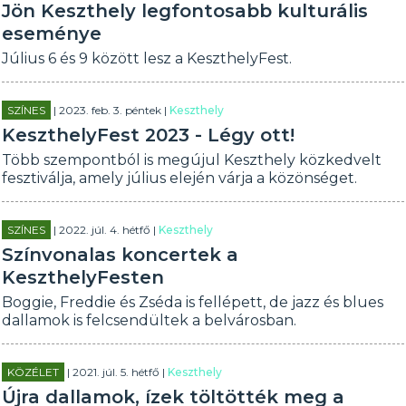
Jön Keszthely legfontosabb kulturális
eseménye
Július 6 és 9 között lesz a KeszthelyFest.
SZÍNES
| 2023. feb. 3. péntek |
Keszthely
KeszthelyFest 2023 - Légy ott!
Több szempontból is megújul Keszthely közkedvelt
fesztiválja, amely július elején várja a közönséget.
SZÍNES
| 2022. júl. 4. hétfő |
Keszthely
Színvonalas koncertek a
KeszthelyFesten
Boggie, Freddie és Zséda is fellépett, de jazz és blues
dallamok is felcsendültek a belvárosban.
KÖZÉLET
| 2021. júl. 5. hétfő |
Keszthely
Újra dallamok, ízek töltötték meg a