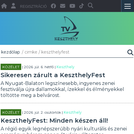
REGISZTRÁCIÓ
kezdőlap
/ cimke / keszthelyfest
KÖZÉLET
| 2026. júl. 6. hétfő |
Keszthely
Sikeresen zárult a KeszthelyFest
A Nyugat-Balaton legszínesebb, ingyenes zenei
fesztiválja újra dallamokkal, ízekkel és élményekkel
töltötte meg a belvárost.
KÖZÉLET
| 2026. júl. 2. csütörtök |
Keszthely
KeszthelyFest: Minden készen áll!
A régió egyik legnépszerűbb nyári kulturális és zenei