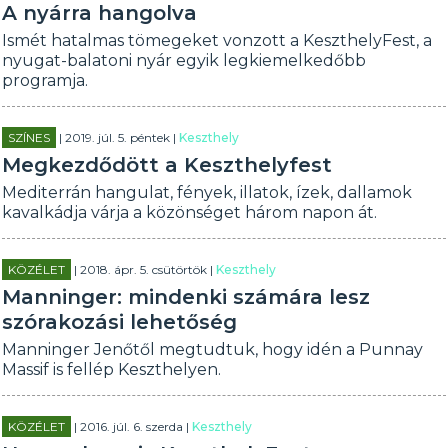
A nyárra hangolva
Ismét hatalmas tömegeket vonzott a KeszthelyFest, a
nyugat-balatoni nyár egyik legkiemelkedőbb
programja.
SZÍNES
| 2019. júl. 5. péntek |
Keszthely
Megkezdődött a Keszthelyfest
Mediterrán hangulat, fények, illatok, ízek, dallamok
kavalkádja várja a közönséget három napon át.
KÖZÉLET
| 2018. ápr. 5. csütörtök |
Keszthely
Manninger: mindenki számára lesz
szórakozási lehetőség
Manninger Jenőtől megtudtuk, hogy idén a Punnay
Massif is fellép Keszthelyen.
KÖZÉLET
| 2016. júl. 6. szerda |
Keszthely