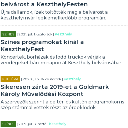
belvárost a KeszthelyFesten
Újra dallamok, ízek töltötték meg a belvárost a
keszthelyi nyár legkiemelkedőbb programján.
SZÍNES
| 2021. júl. 1. csütörtök |
Keszthely
Színes programokat kínál a
KeszthelyFest
Koncertek, borházak és fodd truckok várják a
vendégeket három napon át Keszthely belvárosában.
KULTÚRA
| 2020. jan. 16. csütörtök |
Keszthely
Sikeresen zárta 2019-et a Goldmark
Károly Művelődési Központ
A szervezők szerint a beltéri és kültéri programokon is
szép számmal vettek részt az érdeklődők.
SZÍNES
| 2019. júl. 8. hétfő |
Keszthely