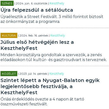
SZÍNES
| 2024. jún. 6. csütörtök |
Keszthely
Újra felpezsdül a sétálóutca
Újraélesztik a Street Festivált. 3 millió forintot biztosít
az önkormányzat a programra.
KULTÚRA
| 2024. feb. 16. péntek |
Keszthely
Július első hétvégéjén lesz a
KeszthelyFest
Minden korosztályra gondoltak a szervezők, a zenés
előadásokon túl kultúr- és gasztroudvart is terveznek.
KÖZÉLET
| 2023. júl. 14. péntek |
Keszthely
Szintet lépett a Nyugat-Balaton egyik
legjelentősebb fesztiválja, a
KeszthelyFest
Óriási érdeklődés övezte a 4 napon át tartó
összművészeti fesztivált.