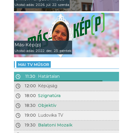
Utolsó adás: 2026. júl. 22. szerda
Más-Kép(p)
Utolsó adás: 2022. dec. 23. péntek
MAI TV MŰSOR
11:30
Határtalan
12:00
Képújság
18:00
Szignatúra
18:30
Objektív
19:00
Ludovika TV
19:30
Balatoni Mozaik