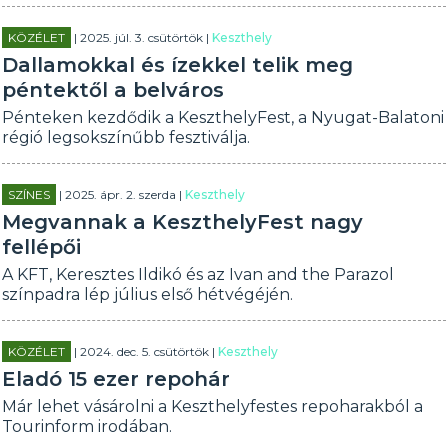
KÖZÉLET
| 2025. júl. 3. csütörtök |
Keszthely
Dallamokkal és ízekkel telik meg
péntektől a belváros
Pénteken kezdődik a KeszthelyFest, a Nyugat-Balatoni
régió legsokszínűbb fesztiválja.
SZÍNES
| 2025. ápr. 2. szerda |
Keszthely
Megvannak a KeszthelyFest nagy
fellépői
A KFT, Keresztes Ildikó és az Ivan and the Parazol
színpadra lép július első hétvégéjén.
KÖZÉLET
| 2024. dec. 5. csütörtök |
Keszthely
Eladó 15 ezer repohár
Már lehet vásárolni a Keszthelyfestes repoharakból a
Tourinform irodában.