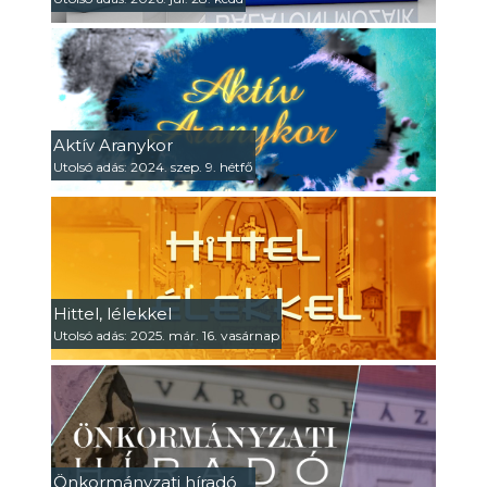
Aktív Aranykor
Utolsó adás: 2024. szep. 9. hétfő
Hittel, lélekkel
Utolsó adás: 2025. már. 16. vasárnap
Önkormányzati híradó