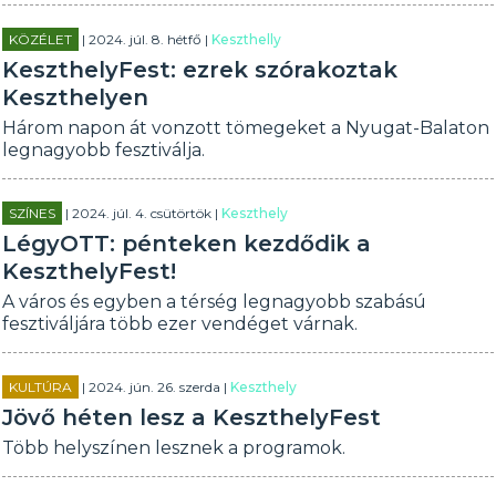
KÖZÉLET
| 2024. júl. 8. hétfő |
Keszthelly
KeszthelyFest: ezrek szórakoztak
Keszthelyen
Három napon át vonzott tömegeket a Nyugat-Balaton
legnagyobb fesztiválja.
SZÍNES
| 2024. júl. 4. csütörtök |
Keszthely
LégyOTT: pénteken kezdődik a
KeszthelyFest!
A város és egyben a térség legnagyobb szabású
fesztiváljára több ezer vendéget várnak.
KULTÚRA
| 2024. jún. 26. szerda |
Keszthely
Jövő héten lesz a KeszthelyFest
Több helyszínen lesznek a programok.