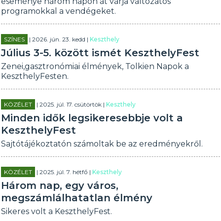
eseménye három napon át várja változatos
programokkal a vendégeket.
SZÍNES
| 2026. jún. 23. kedd |
Keszthely
Július 3-5. között ismét KeszthelyFest
Zenei,gasztronómiai élmények, Tolkien Napok a
KeszthelyFesten.
KÖZÉLET
| 2025. júl. 17. csütörtök |
Keszthely
Minden idők legsikeresebbje volt a
KeszthelyFest
Sajtótájékoztatón számoltak be az eredményekről.
KÖZÉLET
| 2025. júl. 7. hétfő |
Keszthely
Három nap, egy város,
megszámlálhatatlan élmény
Sikeres volt a KeszthelyFest.