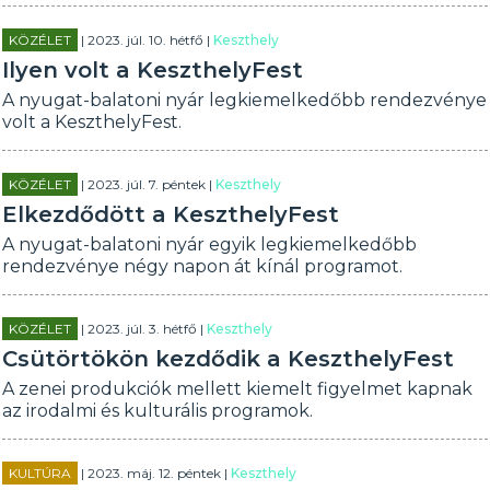
KÖZÉLET
| 2023. júl. 10. hétfő |
Keszthely
Ilyen volt a KeszthelyFest
A nyugat-balatoni nyár legkiemelkedőbb rendezvénye
volt a KeszthelyFest.
KÖZÉLET
| 2023. júl. 7. péntek |
Keszthely
Elkezdődött a KeszthelyFest
A nyugat-balatoni nyár egyik legkiemelkedőbb
rendezvénye négy napon át kínál programot.
KÖZÉLET
| 2023. júl. 3. hétfő |
Keszthely
Csütörtökön kezdődik a KeszthelyFest
A zenei produkciók mellett kiemelt figyelmet kapnak
az irodalmi és kulturális programok.
KULTÚRA
| 2023. máj. 12. péntek |
Keszthely