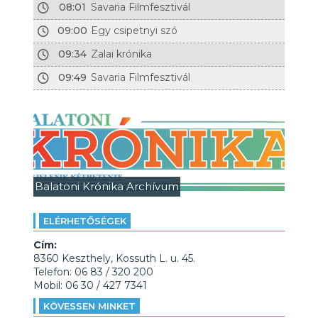
08:01
Savaria Filmfesztivál
09:00
Egy csipetnyi szó
09:34
Zalai krónika
09:49
Savaria Filmfesztivál
Balatoni Krónika Archívum
ELÉRHETŐSÉGEK
Cím:
8360 Keszthely, Kossuth L. u. 45.
Telefon: 06 83 / 320 200
Mobil: 06 30 / 427 7341
KÖVESSEN MINKET