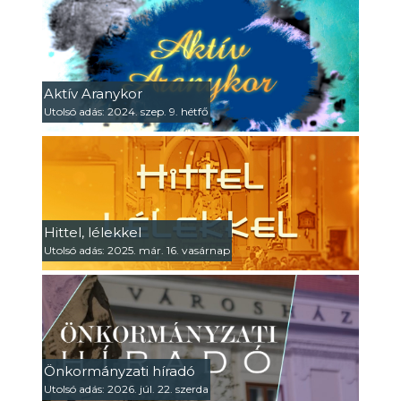
Aktív Aranykor
Utolsó adás: 2024. szep. 9. hétfő
Hittel, lélekkel
Utolsó adás: 2025. már. 16. vasárnap
Önkormányzati híradó
Utolsó adás: 2026. júl. 22. szerda