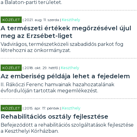
a Balaton-parti területet.
KÖZÉLET
| 2021. aug. 11. szerda |
Keszthely
A természeti értékek megőrzésével újul
meg az Erzsébet-liget
Vadvirágos, természetközeli szabadidős parkot fog
létrehozni az önkormányzat.
KÖZÉLET
| 2018. okt. 29. hétfő |
Keszthely
Az emberiség példája lehet a fejedelem
II. Rákóczi Ferenc hamvainak hazahozatalának
évfordulóján tartottak megemlékezést.
KÖZÉLET
| 2015. ápr. 17. péntek |
Keszthely
Rehabilitációs osztály fejlesztése
Befejeződött a rehabilitációs szolgáltatások fejlesztése
a Keszthelyi Kórházban.