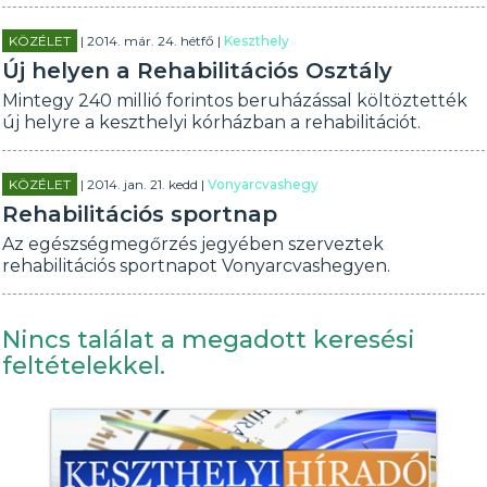
KÖZÉLET
| 2014. már. 24. hétfő |
Keszthely
Új helyen a Rehabilitációs Osztály
Mintegy 240 millió forintos beruházással költöztették
új helyre a keszthelyi kórházban a rehabilitációt.
KÖZÉLET
| 2014. jan. 21. kedd |
Vonyarcvashegy
Rehabilitációs sportnap
Az egészségmegőrzés jegyében szerveztek
rehabilitációs sportnapot Vonyarcvashegyen.
Nincs találat a megadott keresési
feltételekkel.