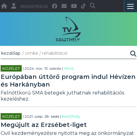
REGISZTRÁCIÓ
kezdőlap
/ cimke / rehabilitáció
KÖZÉLET
| 2024. nov. 13. szerda |
Hévíz
Európában úttörő program indul Hévízen
és Harkányban
Felnőttkorú SMA betegek juthatnak rehabilitációs
kezeléshez.
KÖZÉLET
| 2021. szep. 28. kedd |
Keszthely
Megújult az Erzsébet-liget
Civil kezdeményezésre nyitotta meg az önkormányzat