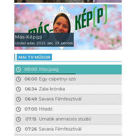
Más-Kép(p)
Utolsó adás: 2022. dec. 23. péntek
MAI TV MŰSOR
00:00
Képújság
06:00
Egy csipetnyi szó
06:34
Zalai krónika
06:49
Savaria Filmfesztivál
07:00
Híradó
07:15
Umatik animációs stúdió
07:26
Savaria Filmfesztivál