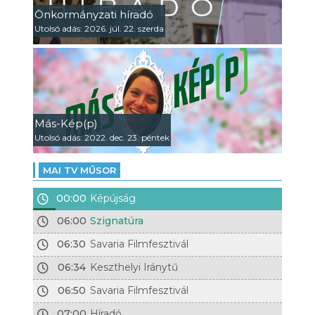
Önkormányzati híradó
Utolsó adás: 2026. júl. 22. szerda
Más-Kép(p)
Utolsó adás: 2022. dec. 23. péntek
MAI TV MŰSOR
00:00
Képújság
06:00
Szignatúra
06:30
Savaria Filmfesztivál
06:34
Keszthelyi Iránytű
06:50
Savaria Filmfesztivál
07:00
Híradó