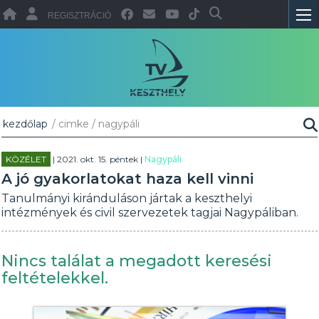
REGISZTRÁCIÓ
kezdőlap
/ cimke / nagypáli
KÖZÉLET
| 2021. okt. 15. péntek |
Nagypáli
A jó gyakorlatokat haza kell vinni
Tanulmányi kiránduláson jártak a keszthelyi
intézmények és civil szervezetek tagjai Nagypáliban.
Nincs találat a megadott keresési
feltételekkel.