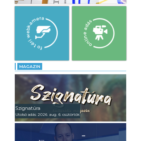
MAGAZIN
Szignatúra
Utolsó adás: 2026. aug. 6. csütörtök