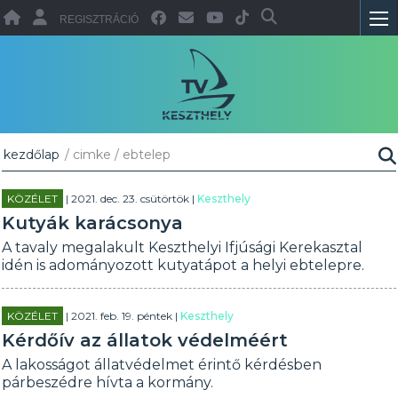
REGISZTRÁCIÓ
kezdőlap
/ cimke / ebtelep
KÖZÉLET
| 2021. dec. 23. csütörtök |
Keszthely
Kutyák karácsonya
A tavaly megalakult Keszthelyi Ifjúsági Kerekasztal
idén is adományozott kutyatápot a helyi ebtelepre.
KÖZÉLET
| 2021. feb. 19. péntek |
Keszthely
Kérdőív az állatok védelméért
A lakosságot állatvédelmet érintő kérdésben
párbeszédre hívta a kormány.