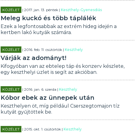
KÖZÉLET
| 2017. jan. 13. péntek |
Keszthely-Gyenesdiás
Meleg kuckó és több táplálék
Ezek a legfontosabbak az extrém hideg idején a
kertben lakó kutyák számára.
KÖZÉLET
| 2016. feb. 11. csütörtök |
Keszthely
Várják az adományt!
Kifogyóban van az ebtelep táp és konzerv készlete,
egy keszthelyi üzlet is segít az akcióban.
KÖZÉLET
| 2016. jan. 6. szerda |
Keszthely
Kóbor ebek az ünnepek után
Keszthelyen öt, míg például Cserszegtomajon tíz
kutyát gyűjtöttek be.
KÖZÉLET
| 2015. okt. 1. csütörtök |
Keszthely