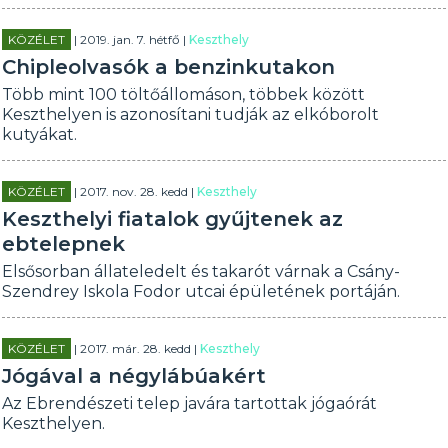
KÖZÉLET
| 2019. jan. 7. hétfő |
Keszthely
Chipleolvasók a benzinkutakon
Több mint 100 töltőállomáson, többek között
Keszthelyen is azonosítani tudják az elkóborolt
kutyákat.
KÖZÉLET
| 2017. nov. 28. kedd |
Keszthely
Keszthelyi fiatalok gyűjtenek az
ebtelepnek
Elsősorban állateledelt és takarót várnak a Csány-
Szendrey Iskola Fodor utcai épületének portáján.
KÖZÉLET
| 2017. már. 28. kedd |
Keszthely
Jógával a négylábúakért
Az Ebrendészeti telep javára tartottak jógaórát
Keszthelyen.