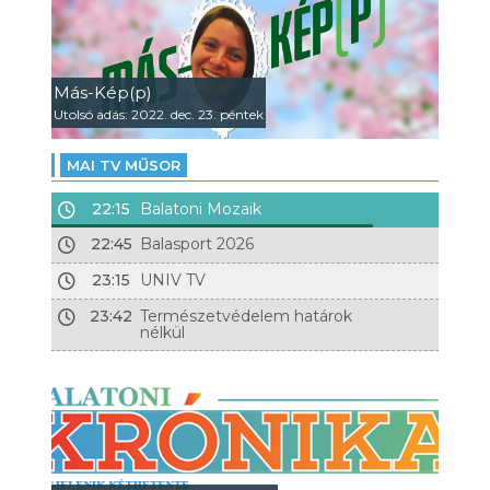
Más-Kép(p)
Utolsó adás: 2022. dec. 23. péntek
MAI TV MŰSOR
22:15
Balatoni Mozaik
22:45
Balasport 2026
23:15
UNIV TV
23:42
Természetvédelem határok
nélkül