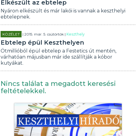
Elkészült az ebtelep
Nyáron elkészült és már lakói is vannak a keszthelyi
ebtelepnek.
KÖZÉLET
| 2015. már. 5. csütörtök |
Keszthely
Ebtelep épül Keszthelyen
Ötmillióból épül ebtelep a Festetics út mentén,
várhatóan májusban már ide szállítják a kóbor
kutyákat.
Nincs találat a megadott keresési
feltételekkel.