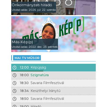
Önkormányzati híradó
Utolsó adás: 2026. júl. 22. szerda
Más-Kép(p)
Utolsó adás: 2022. dec. 23. péntek
MAI TV MŰSOR
12:00
Képújság
18:00
Szignatúra
18:30
Savaria Filmfesztivál
18:34
Keszthelyi Iránytű
18:50
Savaria Filmfesztivál
19:00
Híradó