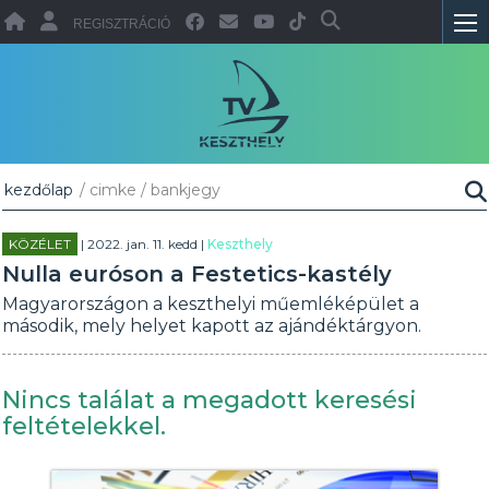
REGISZTRÁCIÓ
kezdőlap
/ cimke / bankjegy
KÖZÉLET
| 2022. jan. 11. kedd |
Keszthely
Nulla euróson a Festetics-kastély
Magyarországon a keszthelyi műemléképület a
második, mely helyet kapott az ajándéktárgyon.
Nincs találat a megadott keresési
feltételekkel.