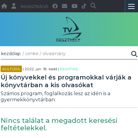
REGISZTRÁCIÓ
kezdőlap
/ cimke / olvasmány
KULTÚRA
| 2022. jan. 18. kedd |
Keszthely
Új könyvekkel és programokkal várják a
könyvtárban a kis olvasókat
Számos program, foglalkozás lesz az idén is a
gyermekkönyvtárban.
Nincs találat a megadott keresési
feltételekkel.