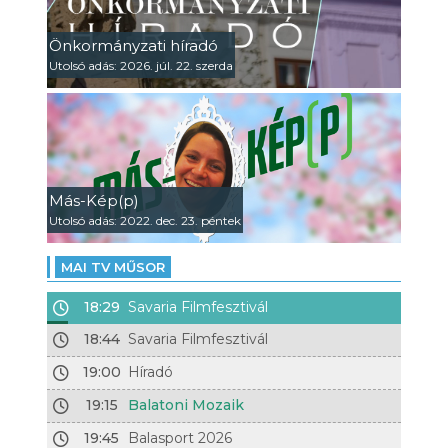
Önkormányzati híradó
Utolsó adás: 2026. júl. 22. szerda
Más-Kép(p)
Utolsó adás: 2022. dec. 23. péntek
MAI TV MŰSOR
18:29
Savaria Filmfesztivál
18:44
Savaria Filmfesztivál
19:00
Híradó
19:15
Balatoni Mozaik
19:45
Balasport 2026