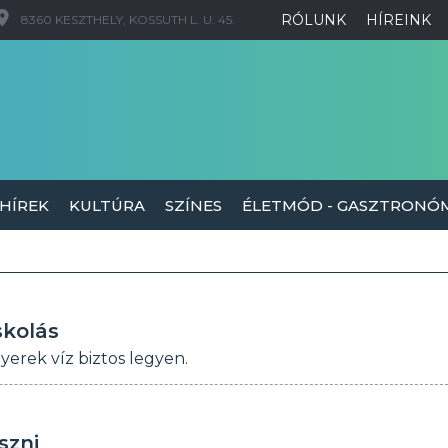
RÓLUNK
HÍREINK
8360 KESZTHELY, KOSSUTH L. U. 45.
 HÍREK
KULTÚRA
SZÍNES
ÉLETMÓD - GASZTRONÓ
skolás
erek víz biztos legyen.
szni