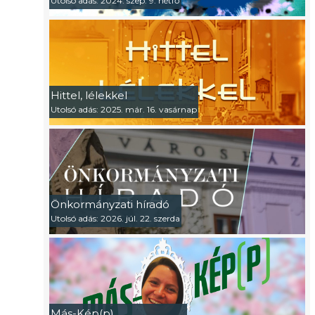
Utolsó adás: 2024. szep. 9. hétfő
Hittel, lélekkel
Utolsó adás: 2025. már. 16. vasárnap
Önkormányzati híradó
Utolsó adás: 2026. júl. 22. szerda
Más-Kép(p)