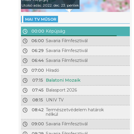
Utolsó adás: 2022. dec. 23. péntek
MAI TV MŰSOR
00:00
Képújság
06:00
Savaria Filmfesztivál
06:29
Savaria Filmfesztivál
06:44
Savaria Filmfesztivál
07:00
Híradó
07:15
Balatoni Mozaik
07:45
Balasport 2026
08:15
UNIV TV
08:42
Természetvédelem határok
nélkül
09:00
Savaria Filmfesztivál
09:29
Savaria Filmfesztivál