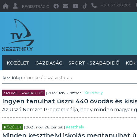
+36 83 / 320 200
REGISZTRÁCIÓ
KÖZÉLET
GAZDASÁG
SPORT - SZABADIDŐ
KÉK
kezdőlap
/ cimke / úszásoktatás
SPORT - SZABADIDŐ
| 2022. feb. 2. szerda |
Keszthely
Ingyen tanulhat úszni 440 óvodás és kisi
Az Úszó Nemzet Program célja, hogy minden magyar gy
KÖZÉLET
| 2021. nov. 26. péntek |
Keszthely
Minden keszthelyi iskolás megtanulhat ú