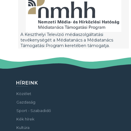
A Keszthelyi Televízió médiaszolgáltatási
tevékenységét a Médiatanács a Médiatanács
Támogatási Program keretében támogatja.
HÍREINK
Közélet
Gazdaság
Sport - Szabadidő
Kék hírek
Kultúra