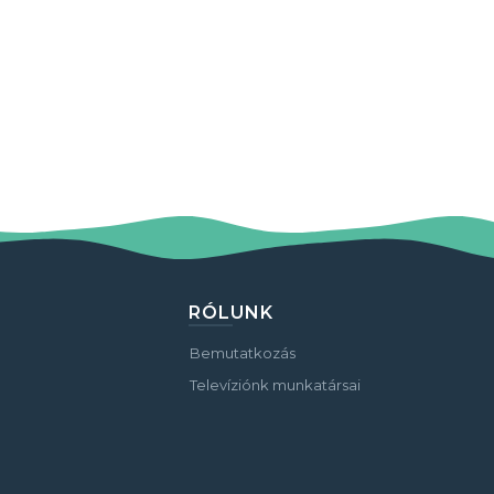
RÓLUNK
Bemutatkozás
Televíziónk munkatársai