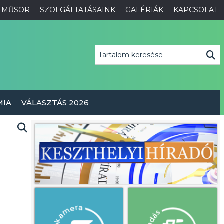
MŰSOR
SZOLGÁLTATÁSAINK
GALÉRIÁK
KAPCSOLAT
MIA
VÁLASZTÁS 2026