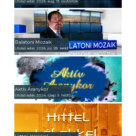
Utolsó adás: 2026. aug. 13. csütörtök
Balatoni Mozaik
Utolsó adás: 2026. júl. 28. kedd
Aktív Aranykor
Utolsó adás: 2024. szep. 9. hétfő