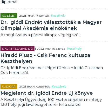
diplomát.
KÖZÉLET
| 2023. már. 17. péntek |
Keszthely
Dr. Iglódi Endrét választották a Magyar
Olimpiai Akadémia elnökének
A megbízatás a párizsi olimpia végéig szól.
SPORT - SZABADIDŐ
| 2022. nov. 16. szerda |
Keszthely
Híradó Plusz - Csik Ferenc kultusza
Keszthelyen
Dr. Iglódi Endrével beszélgettünk a Híradó Pluszban
Csik Ferencről.
KULTÚRA
| 2021. feb. 4. csütörtök |
Keszthely
Megjelent dr. Iglódi Endre új könyve
A Keszthelyi Ügyvédség 100 Esztendejében mintegy
130 helyi jogi kiválóságot sorol fel a szerző.