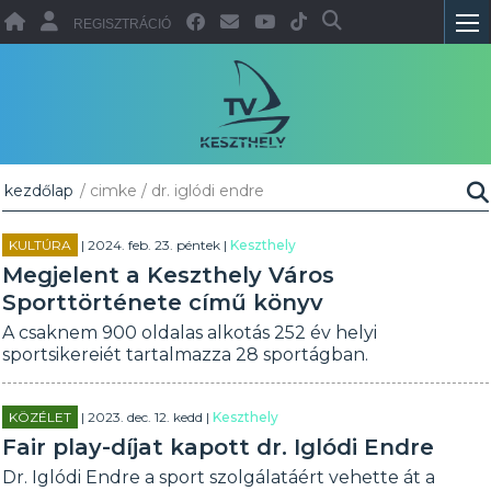
REGISZTRÁCIÓ
kezdőlap
/ cimke / dr. iglódi endre
KULTÚRA
| 2024. feb. 23. péntek |
Keszthely
Megjelent a Keszthely Város
Sporttörténete című könyv
A csaknem 900 oldalas alkotás 252 év helyi
sportsikereiét tartalmazza 28 sportágban.
KÖZÉLET
| 2023. dec. 12. kedd |
Keszthely
Fair play-díjat kapott dr. Iglódi Endre
Dr. Iglódi Endre a sport szolgálatáért vehette át a