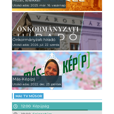
Hittel, lélekkel
Utolsó adás: 2025. már. 16. vasárnap
Önkormányzati híradó
Utolsó adás: 2026. júl. 22. szerda
Más-Kép(p)
Utolsó adás: 2022. dec. 23. péntek
MAI TV MŰSOR
12:00
Képújság