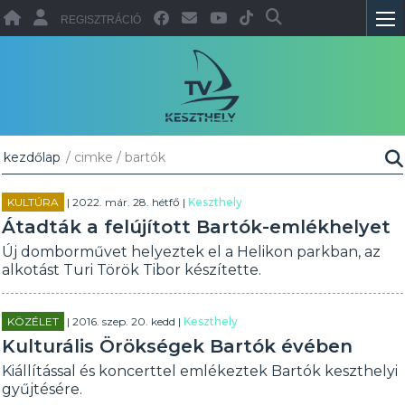
REGISZTRÁCIÓ
kezdőlap
/ cimke / bartók
KULTÚRA
| 2022. már. 28. hétfő |
Keszthely
Átadták a felújított Bartók-emlékhelyet
Új domborművet helyeztek el a Helikon parkban, az
alkotást Turi Török Tibor készítette.
KÖZÉLET
| 2016. szep. 20. kedd |
Keszthely
Kulturális Örökségek Bartók évében
Kiállítással és koncerttel emlékeztek Bartók keszthelyi
gyűjtésére.