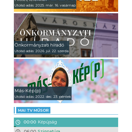
Utolsó adás: 2025. már. 16. vasárnap
Önkormányzati híradó
Utolsó adás: 2026. júl. 22. szerda
Más-Kép(p)
Utolsó adás: 2022. dec. 23. péntek
MAI TV MŰSOR
00:00
Képújság
06:00
Szignatúra