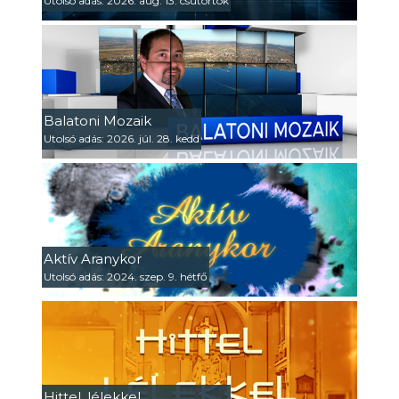
Utolsó adás: 2026. aug. 13. csütörtök
Balatoni Mozaik
Utolsó adás: 2026. júl. 28. kedd
Aktív Aranykor
Utolsó adás: 2024. szep. 9. hétfő
Hittel, lélekkel