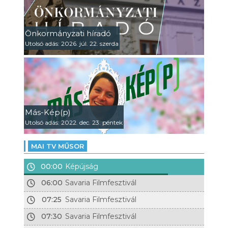
Önkormányzati híradó
Utolsó adás: 2026. júl. 22. szerda
Más-Kép(p)
Utolsó adás: 2022. dec. 23. péntek
MAI TV MŰSOR
00:00
Képújság
06:00
Savaria Filmfesztivál
07:25
Savaria Filmfesztivál
07:30
Savaria Filmfesztivál