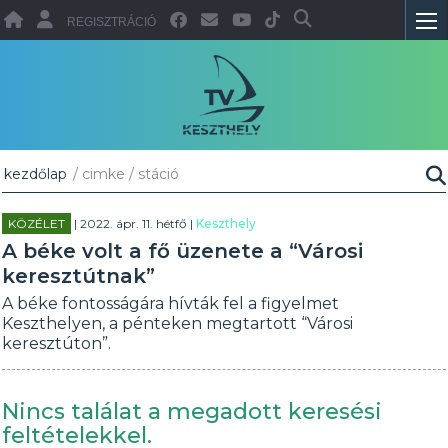
REGISZTRÁCIÓ
kezdőlap
/ cimke / stáció
KÖZÉLET
| 2022. ápr. 11. hétfő |
Keszthely
A béke volt a fő üzenete a “Városi
keresztútnak”
A béke fontosságára hívták fel a figyelmet
Keszthelyen, a pénteken megtartott “Városi
keresztúton”.
Nincs találat a megadott keresési
feltételekkel.