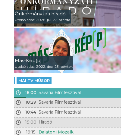
Önkormányzati híradó
Utolsó adás: 2026. júl. 22. szerda
Más-Kép(p)
Utolsó adás: 2022. dec. 23. péntek
MAI TV MŰSOR
18:00
Savaria Filmfesztivál
18:29
Savaria Filmfesztivál
18:44
Savaria Filmfesztivál
19:00
Híradó
19:15
Balatoni Mozaik