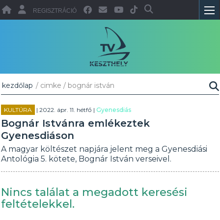
REGISZTRÁCIÓ
kezdőlap
/ cimke / bognár istván
KULTÚRA
| 2022. ápr. 11. hétfő |
Gyenesdiás
Bognár Istvánra emlékeztek
Gyenesdiáson
A magyar költészet napjára jelent meg a Gyenesdiási
Antológia 5. kötete, Bognár István verseivel.
Nincs találat a megadott keresési
feltételekkel.