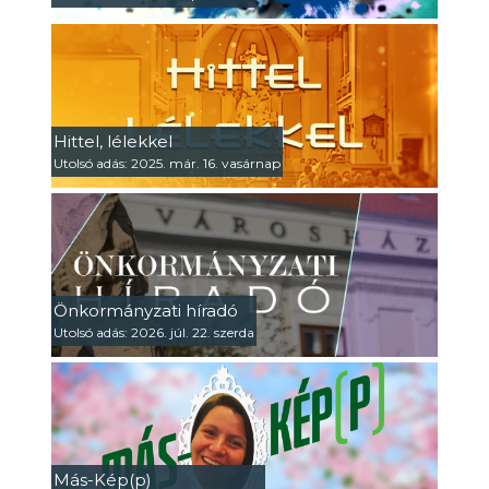
Hittel, lélekkel
Utolsó adás: 2025. már. 16. vasárnap
Önkormányzati híradó
Utolsó adás: 2026. júl. 22. szerda
Más-Kép(p)