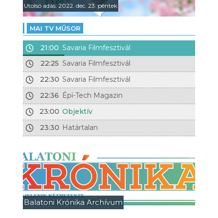
Utolsó adás: 2022. dec. 23. péntek
MAI TV MŰSOR
21:00
Savaria Filmfesztivál
22:25
Savaria Filmfesztivál
22:30
Savaria Filmfesztivál
22:36
Épí-Tech Magazin
23:00
Objektív
23:30
Határtalan
Balatoni Krónika Archívum