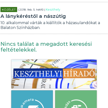
KÖZÉLET
| 2018. feb. 5. hétfő |
Keszthely
A lánykéréstől a nászútig
10. alkalommal várták a kiállítók a házasulandókat a
Balaton Színházban.
Nincs találat a megadott keresési
feltételekkel.