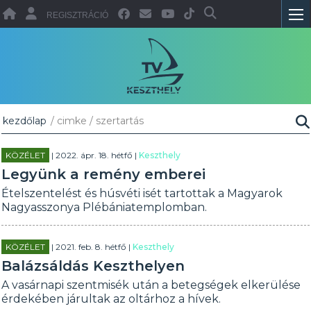
REGISZTRÁCIÓ
kezdőlap
/ cimke / szertartás
KÖZÉLET
| 2022. ápr. 18. hétfő |
Keszthely
Legyünk a remény emberei
Ételszentelést és húsvéti isét tartottak a Magyarok
Nagyasszonya Plébániatemplomban.
KÖZÉLET
| 2021. feb. 8. hétfő |
Keszthely
Balázsáldás Keszthelyen
A vasárnapi szentmisék után a betegségek elkerülése
érdekében járultak az oltárhoz a hívek.