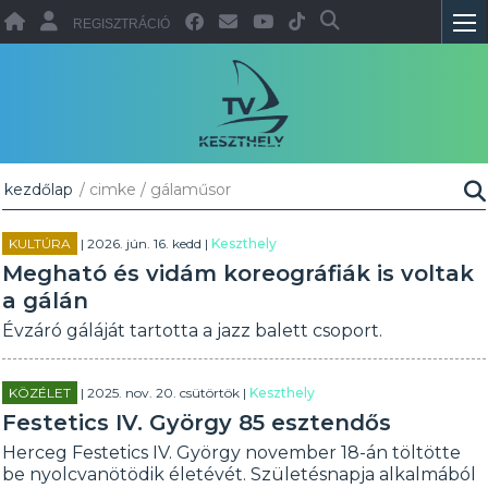
REGISZTRÁCIÓ
kezdőlap
/ cimke / gálaműsor
KULTÚRA
| 2026. jún. 16. kedd |
Keszthely
Megható és vidám koreográfiák is voltak
a gálán
Évzáró gáláját tartotta a jazz balett csoport.
KÖZÉLET
| 2025. nov. 20. csütörtök |
Keszthely
Festetics IV. György 85 esztendős
Herceg Festetics IV. György november 18-án töltötte
be nyolcvanötödik életévét. Születésnapja alkalmából