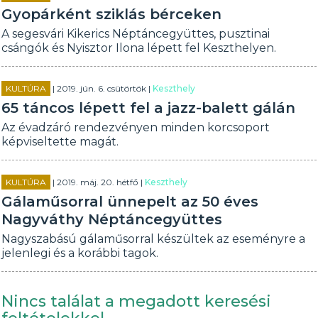
Gyopárként sziklás bérceken
A segesvári Kikerics Néptáncegyüttes, pusztinai
csángók és Nyisztor Ilona lépett fel Keszthelyen.
KULTÚRA
| 2019. jún. 6. csütörtök |
Keszthely
65 táncos lépett fel a jazz-balett gálán
Az évadzáró rendezvényen minden korcsoport
képviseltette magát.
KULTÚRA
| 2019. máj. 20. hétfő |
Keszthely
Gálaműsorral ünnepelt az 50 éves
Nagyváthy Néptáncegyüttes
Nagyszabású gálaműsorral készültek az eseményre a
jelenlegi és a korábbi tagok.
Nincs találat a megadott keresési