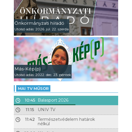
Önkormányzati híradó
Utolsó adás: 2026. júl. 22. szerda
Más-Kép(p)
Utolsó adás: 2022. dec. 23. péntek
MAI TV MŰSOR
10:45
Balasport 2026
11:15
UNIV TV
11:42
Természetvédelem határok
nélkül