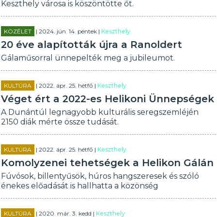
Keszthely városa is köszöntötte őt.
KÖZÉLET
| 2024. jún. 14. péntek |
Keszthely
20 éve alapították újra a Ranoldert
Gálaműsorral ünnepelték meg a jubileumot.
KULTÚRA
| 2022. ápr. 25. hétfő |
Keszthely
Véget ért a 2022-es Helikoni Ünnepségek
A Dunántúl legnagyobb kulturális seregszemléjén
2150 diák mérte össze tudását.
KULTÚRA
| 2022. ápr. 25. hétfő |
Keszthely
Komolyzenei tehetségek a Helikon Gálán
Fúvósok, billentyűsök, húros hangszeresek és szóló
énekes előadását is hallhatta a közönség
KULTÚRA
| 2020. már. 3. kedd |
Keszthely