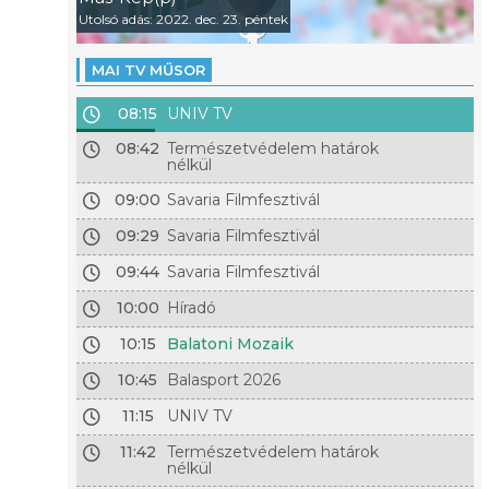
Utolsó adás: 2022. dec. 23. péntek
MAI TV MŰSOR
08:15
UNIV TV
08:42
Természetvédelem határok
nélkül
09:00
Savaria Filmfesztivál
09:29
Savaria Filmfesztivál
09:44
Savaria Filmfesztivál
10:00
Híradó
10:15
Balatoni Mozaik
10:45
Balasport 2026
11:15
UNIV TV
11:42
Természetvédelem határok
nélkül