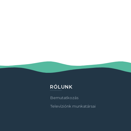
RÓLUNK
Bemutatkozás
Televíziónk munkatársai