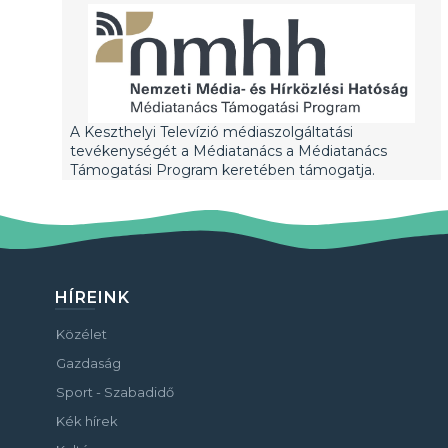
A Keszthelyi Televízió médiaszolgáltatási
tevékenységét a Médiatanács a Médiatanács
Támogatási Program keretében támogatja.
HÍREINK
Közélet
Gazdaság
Sport - Szabadidő
Kék hírek