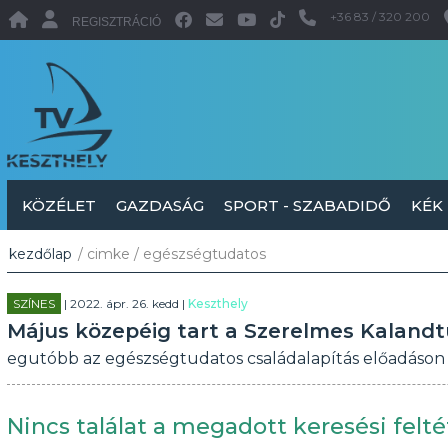
+36 83 / 320 200
REGISZTRÁCIÓ
KÖZÉLET
GAZDASÁG
SPORT - SZABADIDŐ
KÉK
kezdőlap
/ cimke / egészségtudatos
SZÍNES
| 2022. ápr. 26. kedd |
Keszthely
Május közepéig tart a Szerelmes Kalandt
egutóbb az egészségtudatos családalapítás előadáson 
Nincs találat a megadott keresési felté