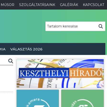
MŰSOR
SZOLGÁLTATÁSAINK
GALÉRIÁK
KAPCSOLAT
MIA
VÁLASZTÁS 2026