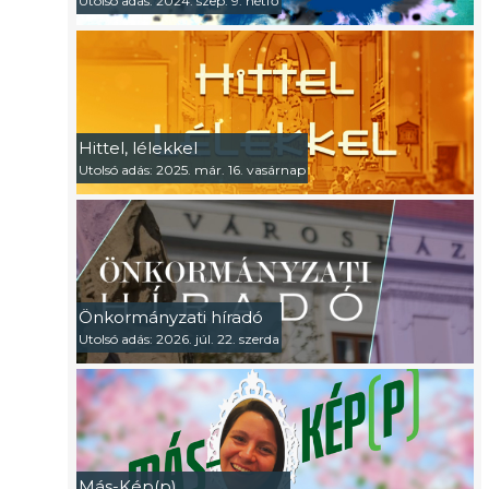
Utolsó adás: 2024. szep. 9. hétfő
Hittel, lélekkel
Utolsó adás: 2025. már. 16. vasárnap
Önkormányzati híradó
Utolsó adás: 2026. júl. 22. szerda
Más-Kép(p)