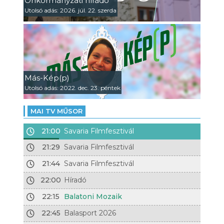
Önkormányzati híradó
Utolsó adás: 2026. júl. 22. szerda
Más-Kép(p)
Utolsó adás: 2022. dec. 23. péntek
MAI TV MŰSOR
21:00
Savaria Filmfesztivál
21:29
Savaria Filmfesztivál
21:44
Savaria Filmfesztivál
22:00
Híradó
22:15
Balatoni Mozaik
22:45
Balasport 2026