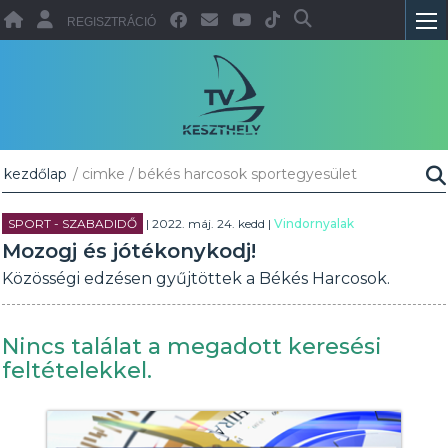
REGISZTRÁCIÓ
kezdőlap
/ cimke / békés harcosok sportegyesület
SPORT - SZABADIDŐ
| 2022. máj. 24. kedd |
Vindornyalak
Mozogj és jótékonykodj!
Közösségi edzésen gyűjtöttek a Békés Harcosok.
Nincs találat a megadott keresési
feltételekkel.