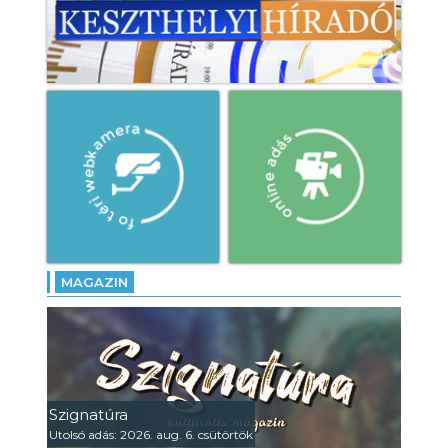
MAGAZIN
Szignatúra
Utolsó adás: 2026. aug. 6. csütörtök