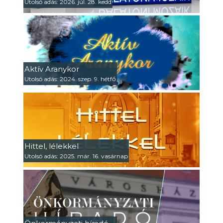
Utolsó adás: 2026. júl. 28. kedd
Aktív Aranykor
Utolsó adás: 2024. szep. 9. hétfő
Hittel, lélekkel
Utolsó adás: 2025. már. 16. vasárnap