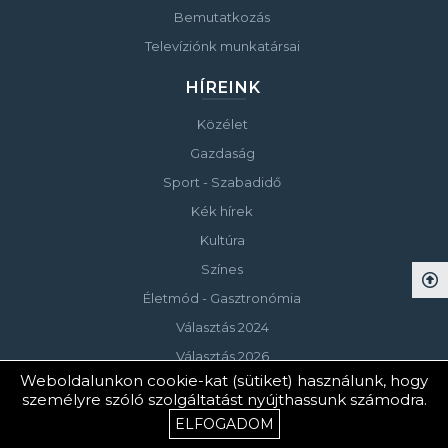
Bemutatkozás
Televíziónk munkatársai
HÍREINK
Közélet
Gazdaság
Sport - Szabadidő
Kék hírek
Kultúra
Színes
Életmód - Gasztronómia
Választás 2024
Választás 2026
Weboldalunkon cookie-kat (sütiket) használunk, hogy
személyre szóló szolgáltatást nyújthassunk számodra.
© Copyright 2023 Keszthelyi Televízió
ELFOGADOM