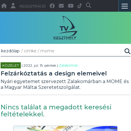
REGISZTRÁCIÓ
kezdőlap
/ cimke / mome
KÖZÉLET
| 2022. júl. 15. péntek |
Zalakomár
Felzárkóztatás a design elemeivel
Nyári egyetemet szervezett Zalakomárban a MOME és
a Magyar Máltai Szeretetszolgálat.
Nincs találat a megadott keresési
feltételekkel.