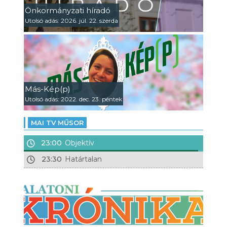
Önkormányzati híradó
Utolsó adás: 2026. júl. 22. szerda
Más-Kép(p)
Utolsó adás: 2022. dec. 23. péntek
MAI TV MŰSOR
23:00
Objektív
23:30
Határtalan