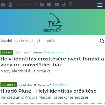
REGISZTRÁCIÓ
kezdőlap
/ cimke / helyi identitás
SZÍNES
| 2024. nov. 1. péntek |
Vonyarcvashegy
Helyi identitás erősítésére nyert forrást a
vonyarci művelődési ház
Négy elemből áll a projekt.
KÖZÉLET
| 2022. aug. 18. csütörtök |
Keszthely
Híradó Plusz - Helyi identitás erősítése
Vendégünk: Krupla Marcell projektmenedzser