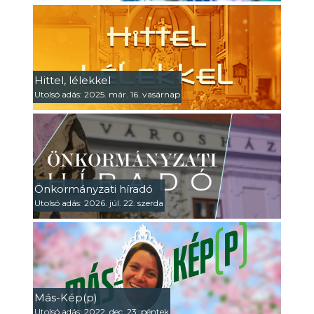
Hittel, lélekkel
Utolsó adás: 2025. már. 16. vasárnap
Önkormányzati híradó
Utolsó adás: 2026. júl. 22. szerda
Más-Kép(p)
Utolsó adás: 2022. dec. 23. péntek