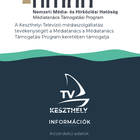
A Keszthelyi Televízió médiaszolgáltatási
tevékenységét a Médiatanács a Médiatanács
Támogatási Program keretében támogatja.
INFORMÁCIÓK
Közérdekű adatok