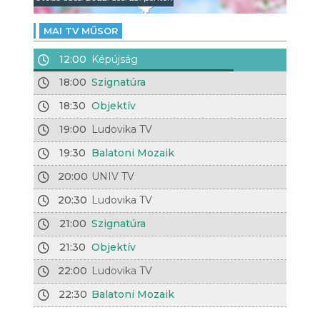
MAI TV MŰSOR
12:00
Képújság
18:00
Szignatúra
18:30
Objektív
19:00
Ludovika TV
19:30
Balatoni Mozaik
20:00
UNIV TV
20:30
Ludovika TV
21:00
Szignatúra
21:30
Objektív
22:00
Ludovika TV
22:30
Balatoni Mozaik