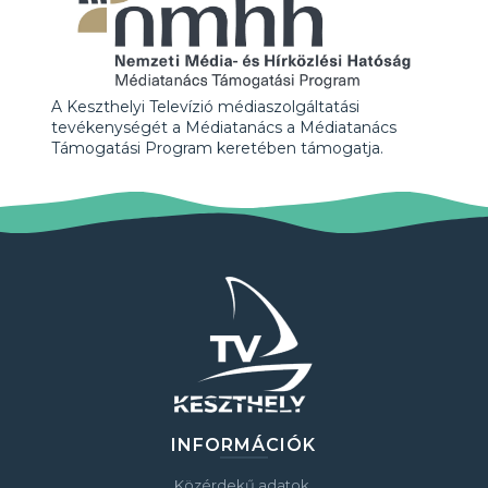
A Keszthelyi Televízió médiaszolgáltatási
tevékenységét a Médiatanács a Médiatanács
Támogatási Program keretében támogatja.
INFORMÁCIÓK
Közérdekű adatok