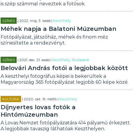
is szép számmal neveztek a fotósok.
SZÍNES
| 2022. máj. 3. kedd |
Keszthely
Méhek napja a Balatoni Múzeumban
Fotópályázat, játszóház, méhek és finom méz
színesítette a rendezvényt.
SZÍNES
| 2021. dec. 21. kedd |
Keszthely, Budapest
Belovári András fotói a legjobbak között
A keszthelyi fotográfus képei is bekerültek a
Magyarország 365 fotópályázat legjobb 60 képe közé.
KULTÚRA
| 2020. okt. 19. hétfő |
Keszthely
Díjnyertes lovas fotók a
Hintómúzeumban
A Lovas Nemzet fotópályázatára 414 pályamű érkezett.
A legjobbak tavaszig láthatóak Keszthelyen.