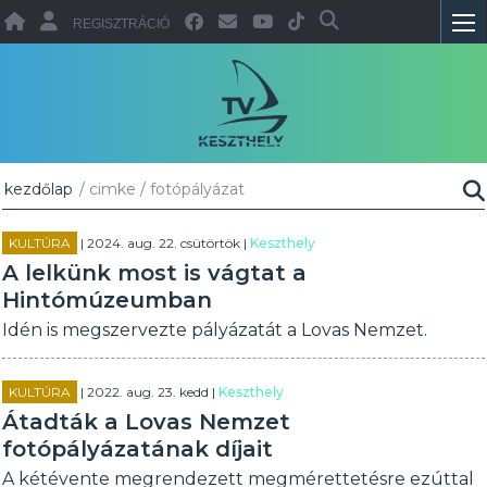
REGISZTRÁCIÓ
kezdőlap
/ cimke / fotópályázat
KULTÚRA
| 2024. aug. 22. csütörtök |
Keszthely
A lelkünk most is vágtat a
Hintómúzeumban
Idén is megszervezte pályázatát a Lovas Nemzet.
KULTÚRA
| 2022. aug. 23. kedd |
Keszthely
Átadták a Lovas Nemzet
fotópályázatának díjait
A kétévente megrendezett megmérettetésre ezúttal