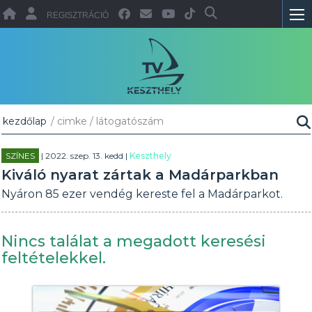
REGISZTRÁCIÓ
kezdőlap
/ cimke / látogatószám
SZÍNES
| 2022. szep. 13. kedd |
Keszthely
Kiváló nyarat zártak a Madárparkban
Nyáron 85 ezer vendég kereste fel a Madárparkot.
Nincs találat a megadott keresési
feltételekkel.