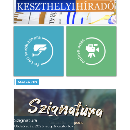
MAGAZIN
Szignatúra
Utolsó adás: 2026. aug. 6. csütörtök