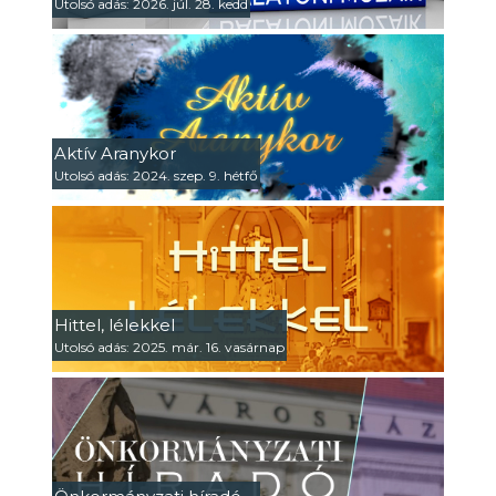
Utolsó adás: 2026. júl. 28. kedd
Aktív Aranykor
Utolsó adás: 2024. szep. 9. hétfő
Hittel, lélekkel
Utolsó adás: 2025. már. 16. vasárnap