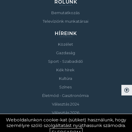
RÓLUNK
Bemutatkozás
Televíziónk munkatársai
HÍREINK
Közélet
Gazdaság
Sport - Szabadidő
Kék hírek
Kultúra
Színes
Életmód - Gasztronómia
Választás 2024
Választás 2026
Weboldalunkon cookie-kat (sütiket) használunk, hogy
személyre szóló szolgáltatást nyújthassunk számodra.
© Copyright 2023 Keszthelyi Televízió