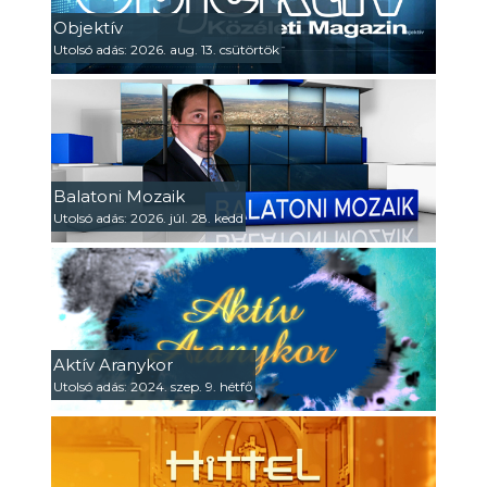
Objektív
Utolsó adás: 2026. aug. 13. csütörtök
Balatoni Mozaik
Utolsó adás: 2026. júl. 28. kedd
Aktív Aranykor
Utolsó adás: 2024. szep. 9. hétfő