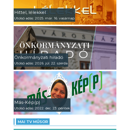
Hittel, lélekkel
Utolsó adás: 2025. már. 16. vasárnap
Önkormányzati híradó
Utolsó adás: 2026. júl. 22. szerda
Más-Kép(p)
Utolsó adás: 2022. dec. 23. péntek
MAI TV MŰSOR