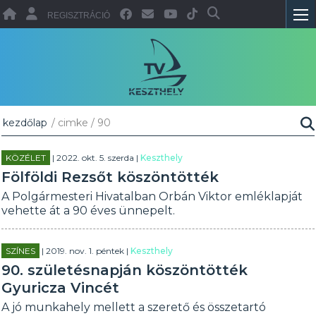
REGISZTRÁCIÓ
kezdőlap
/ cimke / 90
KÖZÉLET
| 2022. okt. 5. szerda |
Keszthely
Fölföldi Rezsőt köszöntötték
A Polgármesteri Hivatalban Orbán Viktor emléklapját
vehette át a 90 éves ünnepelt.
SZÍNES
| 2019. nov. 1. péntek |
Keszthely
90. születésnapján köszöntötték
Gyuricza Vincét
A jó munkahely mellett a szerető és összetartó