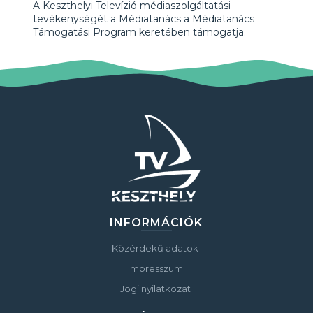
A Keszthelyi Televízió médiaszolgáltatási
tevékenységét a Médiatanács a Médiatanács
Támogatási Program keretében támogatja.
INFORMÁCIÓK
Közérdekű adatok
Impresszum
Jogi nyilatkozat