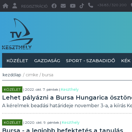
+36 83 / 320 200
REGISZTRÁCIÓ
KÖZÉLET
GAZDASÁG
SPORT - SZABADIDŐ
KÉK
kezdőlap
/ cimke / bursa
KÖZÉLET
| 2022. okt. 7. péntek |
Keszthely
Lehet pályázni a Bursa Hungarica ösztön
A kérelmek beadási határideje november 3-a, a kiírás K
KÖZÉLET
| 2020. okt. 9. péntek |
Keszthely
Bursa - a legjobb befektetés a tanulás