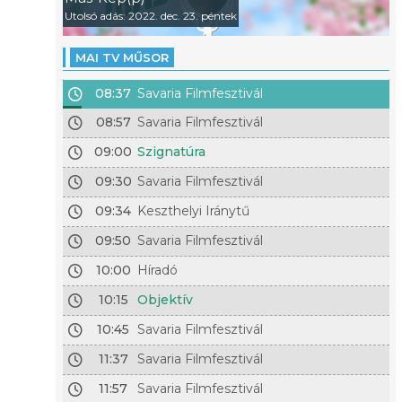
Utolsó adás: 2022. dec. 23. péntek
MAI TV MŰSOR
08:37
Savaria Filmfesztivál
08:57
Savaria Filmfesztivál
09:00
Szignatúra
09:30
Savaria Filmfesztivál
09:34
Keszthelyi Iránytű
09:50
Savaria Filmfesztivál
10:00
Híradó
10:15
Objektív
10:45
Savaria Filmfesztivál
11:37
Savaria Filmfesztivál
11:57
Savaria Filmfesztivál