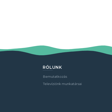
RÓLUNK
Bemutatkozás
Televíziónk munkatársai