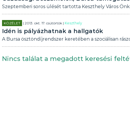
Szeptemberi soros ülését tartotta Keszthely Város Ön
KÖZÉLET
| 2013. okt. 17. csütörtök |
Keszthely
Idén is pályázhatnak a hallgatók
A Bursa ösztöndíjrendszer keretében a szociálisan rás
Nincs találat a megadott keresési felté