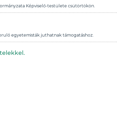
kormányzata Képviselő-testülete csütörtökön.
zoruló egyetemisták juthatnak támogatáshoz.
telekkel.