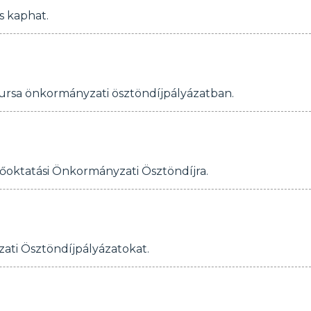
is kaphat.
 Bursa önkormányzati ösztöndíjpályázatban.
őoktatási Önkormányzati Ösztöndíjra.
ati Ösztöndíjpályázatokat.