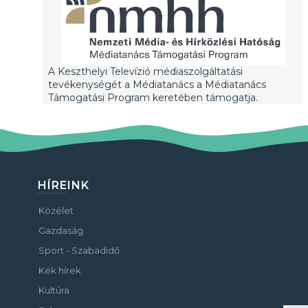
A Keszthelyi Televízió médiaszolgáltatási
tevékenységét a Médiatanács a Médiatanács
Támogatási Program keretében támogatja.
HÍREINK
Közélet
Gazdaság
Sport - Szabadidő
Kék hírek
Kultúra