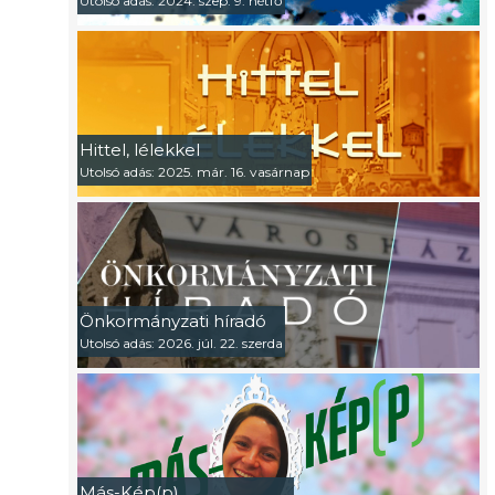
Utolsó adás: 2024. szep. 9. hétfő
Hittel, lélekkel
Utolsó adás: 2025. már. 16. vasárnap
Önkormányzati híradó
Utolsó adás: 2026. júl. 22. szerda
Más-Kép(p)