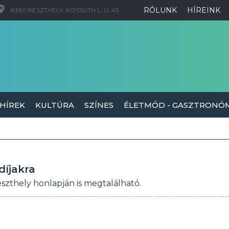
RÓLUNK
HÍREINK
8360 KESZTHELY, KOSSUTH L. U. 45.
 HÍREK
KULTÚRA
SZÍNES
ÉLETMÓD - GASZTRONÓ
díjakra
eszthely honlapján is megtalálható.