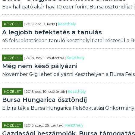
Egy hallgató akár havi 10 ezer forint Bursa ösztündíjat 
KÖZÉLET
| 2019. dec. 3. kedd |
Keszthely
A legjobb befektetés a tanulás
45 felsőoktatásban tanuló keszthelyi fiatal részesül a
KÖZÉLET
| 2018. nov. 1. csütörtök |
Keszthely
Még nem késő pályázni
November 6-ig lehet pályázni Keszthelyen a Bursa Fels
KÖZÉLET
| 2015. dec. 10. csütörtök |
Keszthely
Bursa Hungarica ösztöndíj
Elbírálták a Bursa Hungarica Felsőoktatási Önkormányz
KÖZÉLET
| 2015. szep. 25. péntek |
Keszthely
Gazdasági beszámolók, Bursa támogatás