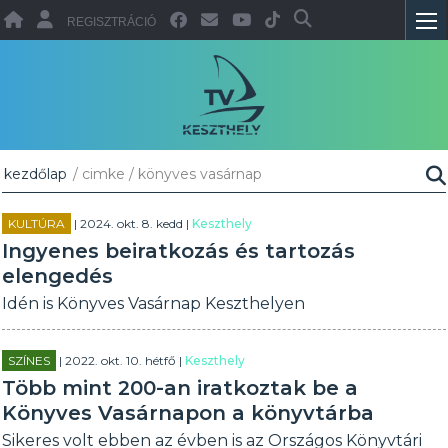
REGISZTRÁCIÓ
kezdőlap
/ cimke / könyves vasárnap
KULTÚRA
| 2024. okt. 8. kedd |
Keszthely
Ingyenes beiratkozás és tartozás
elengedés
Idén is Könyves Vasárnap Keszthelyen
SZÍNES
| 2022. okt. 10. hétfő |
Keszthely
Több mint 200-an iratkoztak be a
Könyves Vasárnapon a könyvtárba
Sikeres volt ebben az évben is az Országos Könyvtári