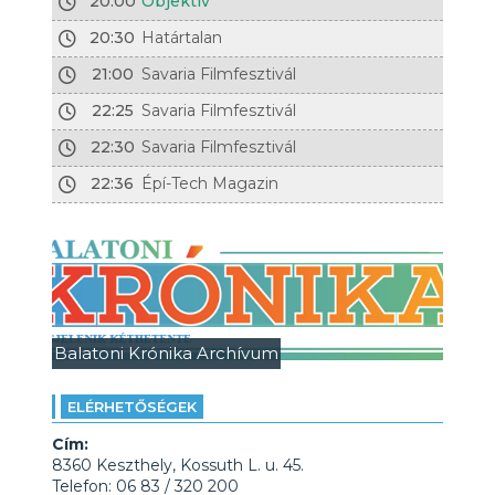
20:00
Objektív
20:30
Határtalan
21:00
Savaria Filmfesztivál
22:25
Savaria Filmfesztivál
22:30
Savaria Filmfesztivál
22:36
Épí-Tech Magazin
Balatoni Krónika Archívum
ELÉRHETŐSÉGEK
Cím:
8360 Keszthely, Kossuth L. u. 45.
Telefon: 06 83 / 320 200