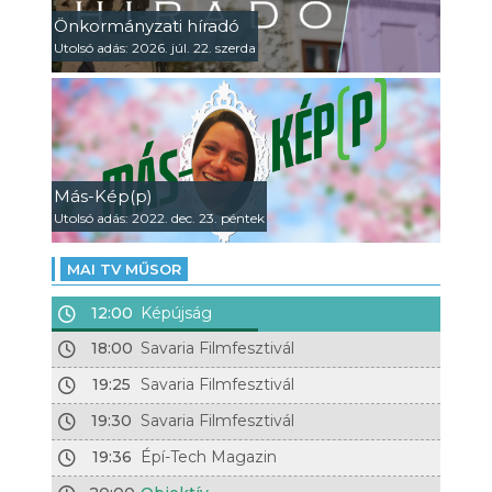
Önkormányzati híradó
Utolsó adás: 2026. júl. 22. szerda
Más-Kép(p)
Utolsó adás: 2022. dec. 23. péntek
MAI TV MŰSOR
12:00
Képújság
18:00
Savaria Filmfesztivál
19:25
Savaria Filmfesztivál
19:30
Savaria Filmfesztivál
19:36
Épí-Tech Magazin