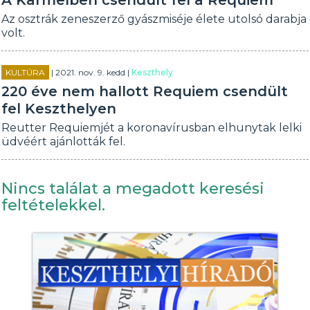
A Karmelben csendült fel a Requiem
Az osztrák zeneszerző gyászmiséje élete utolsó darabja
volt.
KULTÚRA
| 2021. nov. 9. kedd |
Keszthely
220 éve nem hallott Requiem csendült
fel Keszthelyen
Reutter Requiemjét a koronavírusban elhunytak lelki
üdvéért ajánlották fel.
Nincs találat a megadott keresési
feltételekkel.