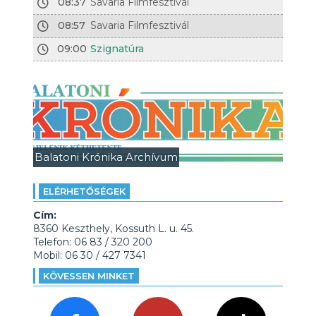
08:37
Savaria Filmfesztivál
08:57
Savaria Filmfesztivál
09:00
Szignatúra
Balatoni Krónika Archívum
ELÉRHETŐSÉGEK
Cím:
8360 Keszthely, Kossuth L. u. 45.
Telefon: 06 83 / 320 200
Mobil: 06 30 / 427 7341
KÖVESSEN MINKET