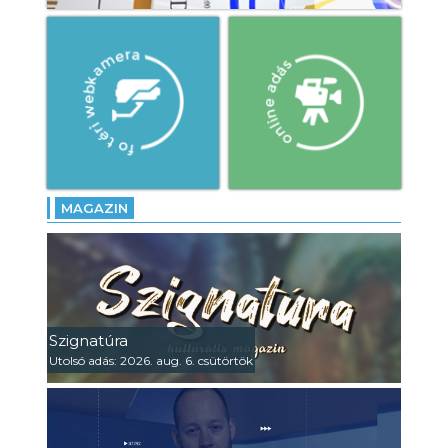
MAGAZIN
Szignatúra
Utolsó adás: 2026. aug. 6. csütörtök