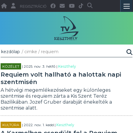
REGISZTRÁCIÓ
kezdőlap
/ cimke / requiem
KÖZÉLET
| 2025. nov. 3. hétfő |
Keszthely
Requiem volt hallható a halottak napi
szentmisén
A hétvégi megemlékezéseket egy különleges
szentmise és requiem zárta a Kis Szent Teréz
Bazilikában. Jozef Gruber darabját énekelték a
szentmise alatt.
KULTÚRA
| 2022. nov. 1. kedd |
Keszthely