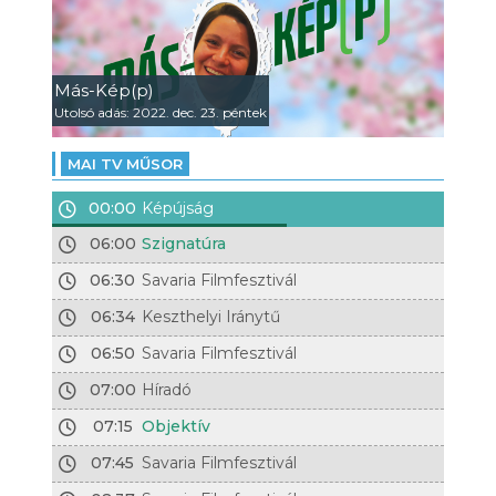
Más-Kép(p)
Utolsó adás: 2022. dec. 23. péntek
MAI TV MŰSOR
00:00
Képújság
06:00
Szignatúra
06:30
Savaria Filmfesztivál
06:34
Keszthelyi Iránytű
06:50
Savaria Filmfesztivál
07:00
Híradó
07:15
Objektív
07:45
Savaria Filmfesztivál