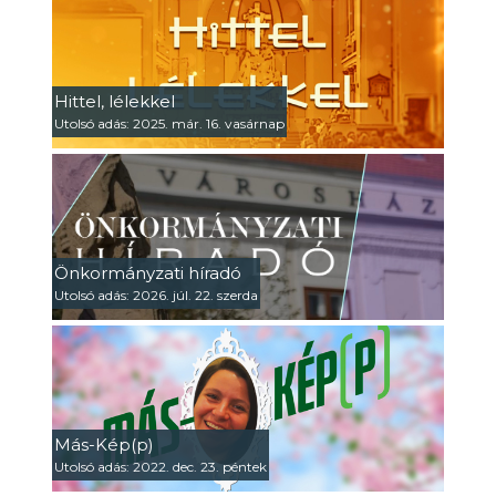
Hittel, lélekkel
Utolsó adás: 2025. már. 16. vasárnap
Önkormányzati híradó
Utolsó adás: 2026. júl. 22. szerda
Más-Kép(p)
Utolsó adás: 2022. dec. 23. péntek