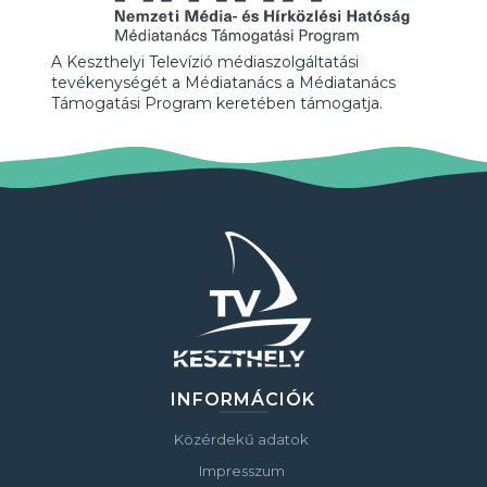
A Keszthelyi Televízió médiaszolgáltatási
tevékenységét a Médiatanács a Médiatanács
Támogatási Program keretében támogatja.
INFORMÁCIÓK
Közérdekű adatok
Impresszum