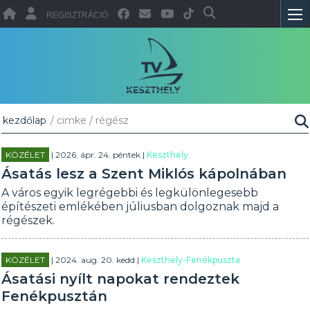
REGISZTRÁCIÓ
kezdőlap
/ cimke / régész
KÖZÉLET
| 2026. ápr. 24. péntek |
Keszthely
Ásatás lesz a Szent Miklós kápolnában
A város egyik legrégebbi és legkülönlegesebb
építészeti emlékében júliusban dolgoznak majd a
régészek.
KÖZÉLET
| 2024. aug. 20. kedd |
Keszthely-Fenékpuszta
Ásatási nyílt napokat rendeztek
Fenékpusztán