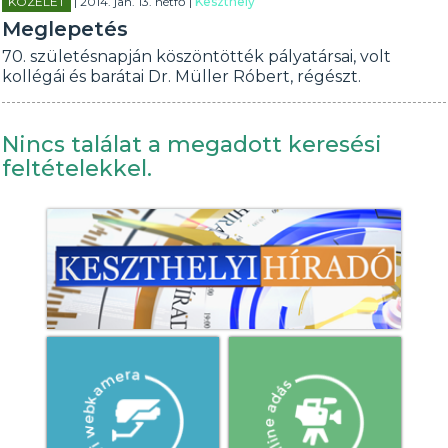
KÖZÉLET
| 2014. jan. 13. hétfő |
Keszthely
Meglepetés
70. születésnapján köszöntötték pályatársai, volt
kollégái és barátai Dr. Müller Róbert, régészt.
Nincs találat a megadott keresési
feltételekkel.