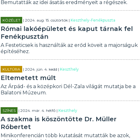
Bemutatták az idei ásatás eredményeit a régészek.
KÖZÉLET
| 2024. aug. 15. csütörtök |
Keszthely-Fenékpuszta
Római lakóépületet és kaput tárnak fel
Fenékpusztán
A Festeticsek is használták az erőd köveit a majorságuk
építéséhez.
KULTÚRA
| 2024. jún. 4. kedd |
Keszthely
Eltemetett múlt
Az Árpád- és a középkori Dél-Zala világát mutatja be a
Balatoni Múzeum.
SZÍNES
| 2024. már. 4. hétfő |
Keszthely
A szakma is köszöntötte Dr. Müller
Róbertet
Minikonferencián több kutatását mutatták be azok,