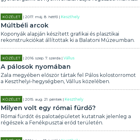
KÖZÉLET
| 2017. máj. 8. hétfő |
Keszthely
Múltbéli arcok
Koponyák alapján készített grafikai és plasztikai
rekonstrukciókat állítottak ki a Balatoni Múzeumban.
KÖZÉLET
| 2016. szep. 7. szerda |
Vállus
A pálosok nyomában
Zala megyében először tártak fel Pálos kolostorromot
a Keszthelyi-hegységben, Vállus közelében.
KÖZÉLET
| 2015. aug. 21. péntek |
Keszthely
Milyen volt egy római fürdő?
Római fürdőt és palotaépületet kutatnak jelenleg a
régészek a Fenékpusztai erőd területén.