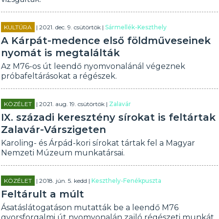
KULTÚRA
| 2021. dec. 9. csütörtök |
Sármellék-Keszthely
A Kárpát-medence első földműveseinek
nyomát is megtalálták
Az M76-os út leendő nyomvonalánál végeznek
próbafeltárásokat a régészek.
KÖZÉLET
| 2021. aug. 19. csütörtök |
Zalavár
IX. századi keresztény sírokat is feltártak
Zalavár-Várszigeten
Karoling- és Árpád-kori sírokat tártak fel a Magyar
Nemzeti Múzeum munkatársai.
KÖZÉLET
| 2018. jún. 5. kedd |
Keszthely-Fenékpuszta
Feltárult a múlt
Ásatáslátogatáson mutatták be a leendő M76
gyorsforgalmi út nyomvonalán zajló régészeti munkát.