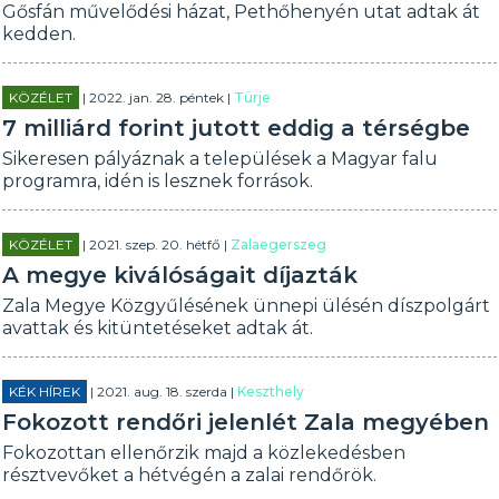
Gősfán művelődési házat, Pethőhenyén utat adtak át
kedden.
KÖZÉLET
| 2022. jan. 28. péntek |
Türje
7 milliárd forint jutott eddig a térségbe
Sikeresen pályáznak a települések a Magyar falu
programra, idén is lesznek források.
KÖZÉLET
| 2021. szep. 20. hétfő |
Zalaegerszeg
A megye kiválóságait díjazták
Zala Megye Közgyűlésének ünnepi ülésén díszpolgárt
avattak és kitüntetéseket adtak át.
KÉK HÍREK
| 2021. aug. 18. szerda |
Keszthely
Fokozott rendőri jelenlét Zala megyében
Fokozottan ellenőrzik majd a közlekedésben
résztvevőket a hétvégén a zalai rendőrök.