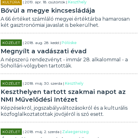
KULTÚRA
| 2019. ápr. 18. csütörtök |
Keszthely
Bővül a megye kincsesládája
A 66 értéket számláló megyei értéktárba hamarosan
két gasztronómiai javaslat is bekerülhet.
KÖZÉLET
| 2018. aug. 28. kedd |
Pölöske
Megnyílt a vadászati évad
A népszerű rendezvényt - immár 28. alkalommal - a
Sohollári-völgyben tartották.
KÖZÉLET
| 2018. máj. 30. szerda |
Keszthely
Keszthelyen tartott szakmai napot az
NMI Művelődési Intézet
Képzésekről, jogszabályváltozásokról és a kulturális
közfoglalkoztatottak jövőjéről is szó esett.
KÖZÉLET
| 2018. máj. 2. szerda |
Zalaegerszeg