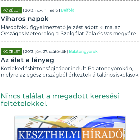
KÖZÉLET
| 2013. nov. 11. hétfő |
Belföld
Viharos napok
Másodfokú figyelmeztető jelzést adott ki ma, az
Országos Meteorológiai Szolgálat Zala és Vas megyére.
KÖZÉLET
| 2013. jún. 27. csütörtök |
Balatongyörök
Az élet a lényeg
Közlekedésbiztonsági tábor indult Balatongyörökön,
melyre az egész országból érkeztek általános iskolások
Nincs találat a megadott keresési
feltételekkel.