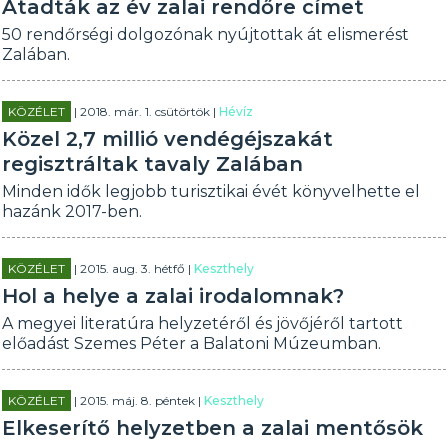
Átadták az év zalai rendőre címet
50 rendőrségi dolgozónak nyújtottak át elismerést
Zalában.
KÖZÉLET
| 2018. már. 1. csütörtök |
Hévíz
Közel 2,7 millió vendégéjszakát
regisztráltak tavaly Zalában
Minden idők legjobb turisztikai évét könyvelhette el
hazánk 2017-ben.
KÖZÉLET
| 2015. aug. 3. hétfő |
Keszthely
Hol a helye a zalai irodalomnak?
A megyei literatúra helyzetéről és jövőjéről tartott
előadást Szemes Péter a Balatoni Múzeumban.
KÖZÉLET
| 2015. máj. 8. péntek |
Keszthely
Elkeserítő helyzetben a zalai mentősök