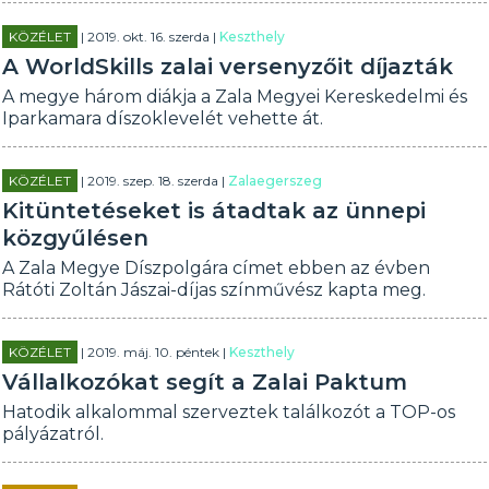
KÖZÉLET
| 2019. okt. 16. szerda |
Keszthely
A WorldSkills zalai versenyzőit díjazták
A megye három diákja a Zala Megyei Kereskedelmi és
Iparkamara díszoklevelét vehette át.
KÖZÉLET
| 2019. szep. 18. szerda |
Zalaegerszeg
Kitüntetéseket is átadtak az ünnepi
közgyűlésen
A Zala Megye Díszpolgára címet ebben az évben
Rátóti Zoltán Jászai-díjas színművész kapta meg.
KÖZÉLET
| 2019. máj. 10. péntek |
Keszthely
Vállalkozókat segít a Zalai Paktum
Hatodik alkalommal szerveztek találkozót a TOP-os
pályázatról.