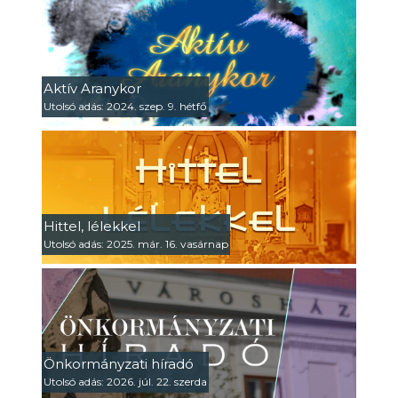
Aktív Aranykor
Utolsó adás: 2024. szep. 9. hétfő
Hittel, lélekkel
Utolsó adás: 2025. már. 16. vasárnap
Önkormányzati híradó
Utolsó adás: 2026. júl. 22. szerda