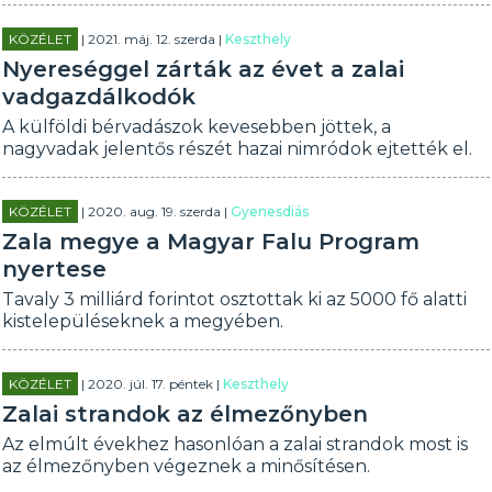
KÖZÉLET
| 2021. máj. 12. szerda |
Keszthely
Nyereséggel zárták az évet a zalai
vadgazdálkodók
A külföldi bérvadászok kevesebben jöttek, a
nagyvadak jelentős részét hazai nimródok ejtették el.
KÖZÉLET
| 2020. aug. 19. szerda |
Gyenesdiás
Zala megye a Magyar Falu Program
nyertese
Tavaly 3 milliárd forintot osztottak ki az 5000 fő alatti
kistelepüléseknek a megyében.
KÖZÉLET
| 2020. júl. 17. péntek |
Keszthely
Zalai strandok az élmezőnyben
Az elmúlt évekhez hasonlóan a zalai strandok most is
az élmezőnyben végeznek a minősítésen.