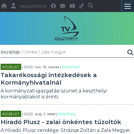
REGISZTRÁCIÓ
kezdőlap
/ cimke / zala megye
KÖZÉLET
| 2022. nov. 16. szerda |
Keszthely
Takarékossági intézkedések a
Kormányhivatalnál
A kormányzati igazgatási szünet a keszthelyi
kormányablakot is érinti.
KÖZÉLET
| 2022. aug. 2. kedd |
Keszthely
Híradó Plusz - zalai önkéntes tűzoltók
A Híradó Plusz vendége: Strázsai Zoltán a Zala Megyei