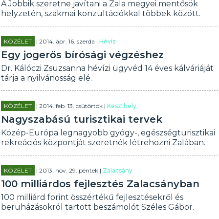
A Jobbik szeretne javítani a Zala megyei mentősök
helyzetén, szakmai konzultációkkal többek között.
KÖZÉLET
| 2014. ápr. 16. szerda |
Hévíz
Egy jogerős bírósági végzéshez
Dr. Kálóczi Zsuzsanna hévízi ügyvéd 14 éves kálváriáját
tárja a nyilvánosság elé.
KÖZÉLET
| 2014. feb. 13. csütörtök |
Keszthely
Nagyszabású turisztikai tervek
Közép-Európa legnagyobb gyógy-, egészségturisztikai
rekreációs központját szeretnék létrehozni Zalában.
KÖZÉLET
| 2013. nov. 29. péntek |
Zalacsány
100 milliárdos fejlesztés Zalacsányban
100 milliárd forint összértékű fejlesztésekről és
beruházásokról tartott beszámolót Széles Gábor.