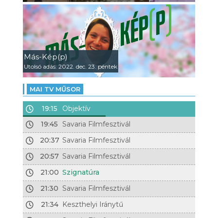
Más-Kép(p)
Utolsó adás: 2022. dec. 23. péntek
MAI TV MŰSOR
19:15
Objektív
19:45
Savaria Filmfesztivál
20:37
Savaria Filmfesztivál
20:57
Savaria Filmfesztivál
21:00
Szignatúra
21:30
Savaria Filmfesztivál
21:34
Keszthelyi Iránytű