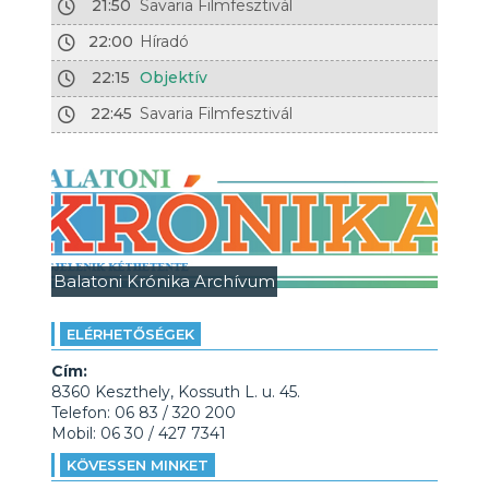
21:50
Savaria Filmfesztivál
22:00
Híradó
22:15
Objektív
22:45
Savaria Filmfesztivál
Balatoni Krónika Archívum
ELÉRHETŐSÉGEK
Cím:
8360 Keszthely, Kossuth L. u. 45.
Telefon: 06 83 / 320 200
Mobil: 06 30 / 427 7341
KÖVESSEN MINKET