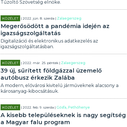
Tűzoltó Szövetség elnöke.
KÖZÉLET
| 2022. jún. 8. szerda |
Zalaegerszeg
Megerősödött a pandémia idején az
igazságszolgáltatás
Digitalizáció és elektronikus adatkezelés az
igazságszolgáltatásban.
KÖZÉLET
| 2022. már. 25. péntek |
Zalaegerszeg
39 új, sűrített földgázzal üzemelő
autóbusz érkezik Zalába
A modern, elővárosi kivitelű járműveknek alacsony a
károsanyag-kibocsátásuk.
KÖZÉLET
| 2022. feb. 9. szerda |
Gősfa, Pethőhenye
A kisebb településeknek is nagy segítség
a Magyar falu program