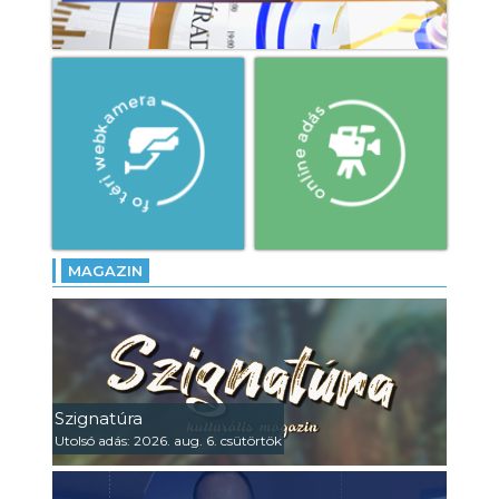
MAGAZIN
Szignatúra
Utolsó adás: 2026. aug. 6. csütörtök