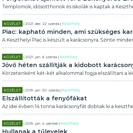
Templomok, idősotthonok és iskolák is kaptak a Keszthel
KÖZÉLET
| 2021. dec. 22. szerda |
Keszthely
Piac: kapható minden, ami szükséges ka
A Keszthelyi Piac is készült a karácsonyra. Szinte min
KÖZÉLET
| 2021. jan. 6. szerda |
Keszthely
Jövő héten szállítják a kidobott karácso
Körzetenként két-két alkalommal fogja elszállítani a k
KÖZÉLET
| 2019. jan. 30. szerda |
Keszthely
Elszállították a fenyőfákat
Az idei évben 14 tonna karácsonyfát dobtak ki a keszthe
KÖZÉLET
| 2019. jan. 4. péntek |
Keszthely
Hullanak a tűlevelek