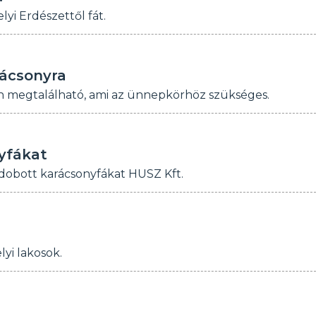
yi Erdészettől fát.
rácsonyra
den megtalálható, ami az ünnepkörhöz szükséges.
nyfákat
idobott karácsonyfákat HUSZ Kft.
lyi lakosok.