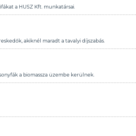
őfákat a HUSZ Kft. munkatársai.
skedők, akiknél maradt a tavalyi díjszabás.
ácsonyfák a biomassza üzembe kerülnek.