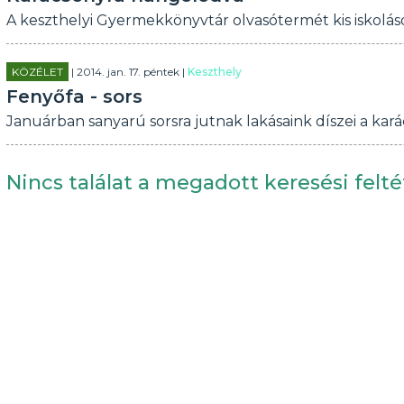
A keszthelyi Gyermekkönyvtár olvasótermét kis iskoláso
KÖZÉLET
| 2014. jan. 17. péntek |
Keszthely
Fenyőfa - sors
Januárban sanyarú sorsra jutnak lakásaink díszei a kará
Nincs találat a megadott keresési felté