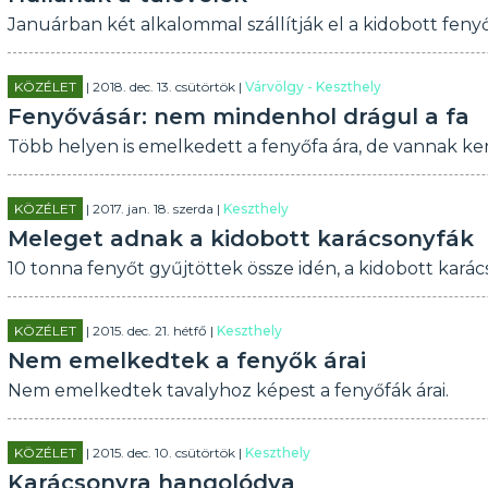
Januárban két alkalommal szállítják el a kidobott feny
KÖZÉLET
| 2018. dec. 13. csütörtök |
Várvölgy - Keszthely
Fenyővásár: nem mindenhol drágul a fa
Több helyen is emelkedett a fenyőfa ára, de vannak kere
KÖZÉLET
| 2017. jan. 18. szerda |
Keszthely
Meleget adnak a kidobott karácsonyfák
10 tonna fenyőt gyűjtöttek össze idén, a kidobott kar
KÖZÉLET
| 2015. dec. 21. hétfő |
Keszthely
Nem emelkedtek a fenyők árai
Nem emelkedtek tavalyhoz képest a fenyőfák árai.
KÖZÉLET
| 2015. dec. 10. csütörtök |
Keszthely
Karácsonyra hangolódva