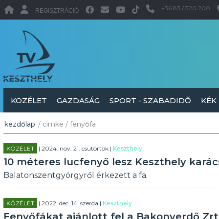
+36 83 / 320 200
REGISZTRÁCIÓ
KÖZÉLET
GAZDASÁG
SPORT - SZABADIDŐ
KÉK
kezdőlap
/ cimke / fenyőfa
KÖZÉLET
| 2024. nov. 21. csütörtök |
Keszthely
10 méteres lucfenyő lesz Keszthely karác
Balatonszentgyörgyről érkezett a fa.
KÖZÉLET
| 2022. dec. 14. szerda |
Keszthely
Fenyőfákat ajánlott fel a Bakonyerdő Zrt