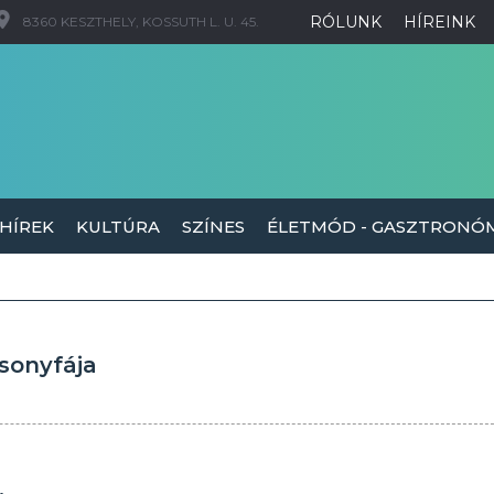
RÓLUNK
HÍREINK
8360 KESZTHELY, KOSSUTH L. U. 45.
 HÍREK
KULTÚRA
SZÍNES
ÉLETMÓD - GASZTRONÓ
sonyfája
.