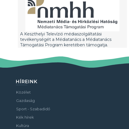
A Keszthelyi Televízió médiaszolgáltatási
tevékenységét a Médiatanács a Médiatanács
Támogatási Program keretében támogatja.
HÍREINK
Közélet
Gazdaság
Sport - Szabadidő
Kék hírek
Kultúra