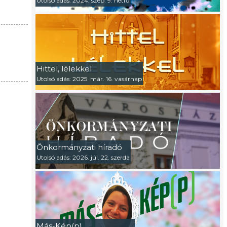
Utolsó adás: 2024. szep. 9. hétfő
Hittel, lélekkel
Utolsó adás: 2025. már. 16. vasárnap
Önkormányzati híradó
Utolsó adás: 2026. júl. 22. szerda
Más-Kép(p)