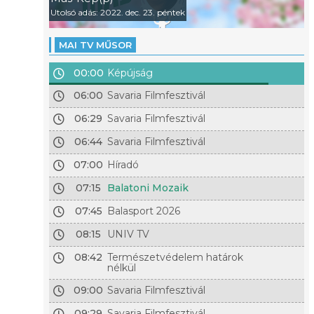
Utolsó adás: 2022. dec. 23. péntek
MAI TV MŰSOR
00:00
Képújság
06:00
Savaria Filmfesztivál
06:29
Savaria Filmfesztivál
06:44
Savaria Filmfesztivál
07:00
Híradó
07:15
Balatoni Mozaik
07:45
Balasport 2026
08:15
UNIV TV
08:42
Természetvédelem határok
nélkül
09:00
Savaria Filmfesztivál
09:29
Savaria Filmfesztivál