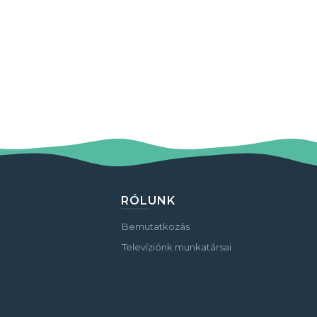
RÓLUNK
Bemutatkozás
Televíziónk munkatársai