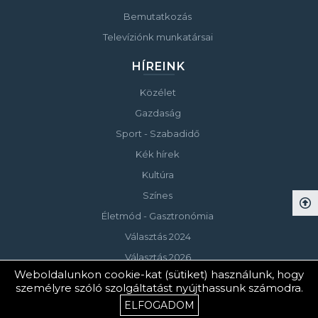
Bemutatkozás
Televíziónk munkatársai
HÍREINK
Közélet
Gazdaság
Sport - Szabadidő
Kék hírek
Kultúra
Színes
Életmód - Gasztronómia
Választás 2024
Választás 2026
Weboldalunkon cookie-kat (sütiket) használunk, hogy
személyre szóló szolgáltatást nyújthassunk számodra.
© Copyright 2023 Keszthelyi Televízió
ELFOGADOM