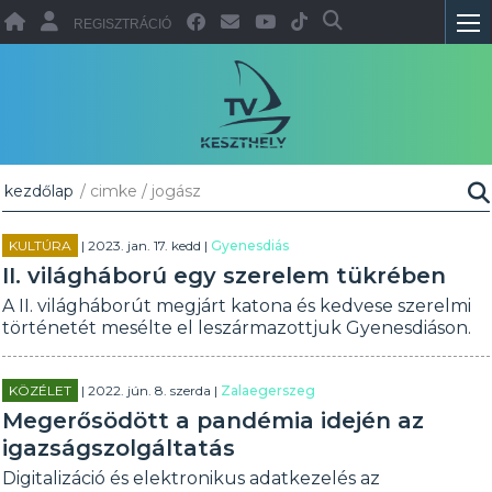
REGISZTRÁCIÓ
kezdőlap
/ cimke / jogász
KULTÚRA
| 2023. jan. 17. kedd |
Gyenesdiás
II. világháború egy szerelem tükrében
A II. világháborút megjárt katona és kedvese szerelmi
történetét mesélte el leszármazottjuk Gyenesdiáson.
KÖZÉLET
| 2022. jún. 8. szerda |
Zalaegerszeg
Megerősödött a pandémia idején az
igazságszolgáltatás
Digitalizáció és elektronikus adatkezelés az