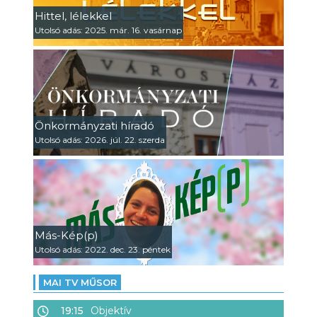
Hittel, lélekkel
Utolsó adás: 2025. már. 16. vasárnap
Önkormányzati híradó
Utolsó adás: 2026. júl. 22. szerda
Más-Kép(p)
Utolsó adás: 2022. dec. 23. péntek
MAI TV MŰSOR
19:15
Objektív