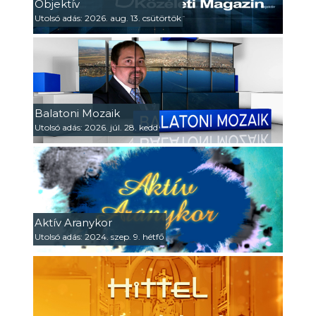
Objektív
Utolsó adás: 2026. aug. 13. csütörtök
Balatoni Mozaik
Utolsó adás: 2026. júl. 28. kedd
Aktív Aranykor
Utolsó adás: 2024. szep. 9. hétfő