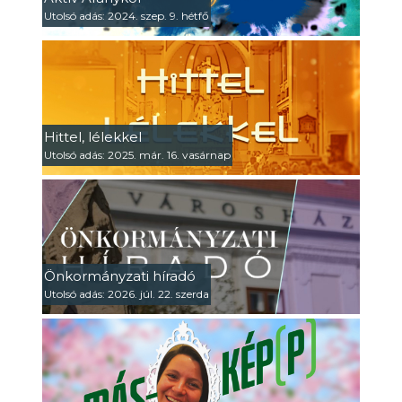
Utolsó adás: 2024. szep. 9. hétfő
Hittel, lélekkel
Utolsó adás: 2025. már. 16. vasárnap
Önkormányzati híradó
Utolsó adás: 2026. júl. 22. szerda