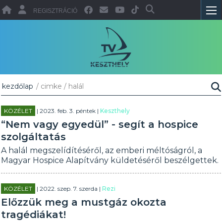
REGISZTRÁCIÓ
kezdőlap
/ cimke / halál
KÖZÉLET
| 2023. feb. 3. péntek |
Keszthely
“Nem vagy egyedül” - segít a hospice
szolgáltatás
A halál megszelídítéséről, az emberi méltóságról, a
Magyar Hospice Alapítvány küldetéséről beszélgettek.
KÖZÉLET
| 2022. szep. 7. szerda |
Rezi
Előzzük meg a mustgáz okozta
tragédiákat!