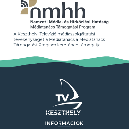
A Keszthelyi Televízió médiaszolgáltatási
tevékenységét a Médiatanács a Médiatanács
Támogatási Program keretében támogatja.
INFORMÁCIÓK