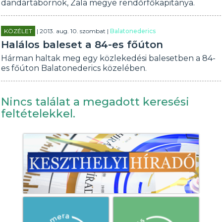
dandártábornok, Zala megye rendőrfőkapitánya.
KÖZÉLET
| 2013. aug. 10. szombat |
Balatonederics
Halálos baleset a 84-es főúton
Hárman haltak meg egy közlekedési balesetben a 84-
es főúton Balatonederics közelében.
Nincs találat a megadott keresési
feltételekkel.