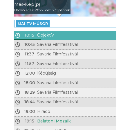
Más-Kép(p)
Utolsó adás: 2022. dec. 23. péntek
MAI TV MŰSOR
10:15
Objektív
10:45
Savaria Filmfesztivál
11:37
Savaria Filmfesztivál
11:57
Savaria Filmfesztivál
12:00
Képújság
18:00
Savaria Filmfesztivál
18:29
Savaria Filmfesztivál
18:44
Savaria Filmfesztivál
19:00
Híradó
19:15
Balatoni Mozaik