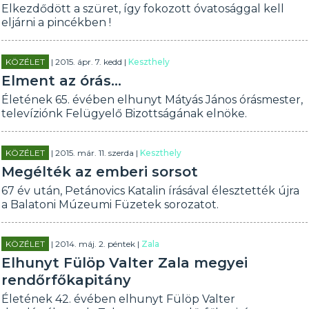
Elkezdődött a szüret, így fokozott óvatosággal kell
eljárni a pincékben !
KÖZÉLET
| 2015. ápr. 7. kedd |
Keszthely
Elment az órás...
Életének 65. évében elhunyt Mátyás János órásmester,
televíziónk Felügyelő Bizottságának elnöke.
KÖZÉLET
| 2015. már. 11. szerda |
Keszthely
Megélték az emberi sorsot
67 év után, Petánovics Katalin írásával élesztették újra
a Balatoni Múzeumi Füzetek sorozatot.
KÖZÉLET
| 2014. máj. 2. péntek |
Zala
Elhunyt Fülöp Valter Zala megyei
rendőrfőkapitány
Életének 42. évében elhunyt Fülöp Valter