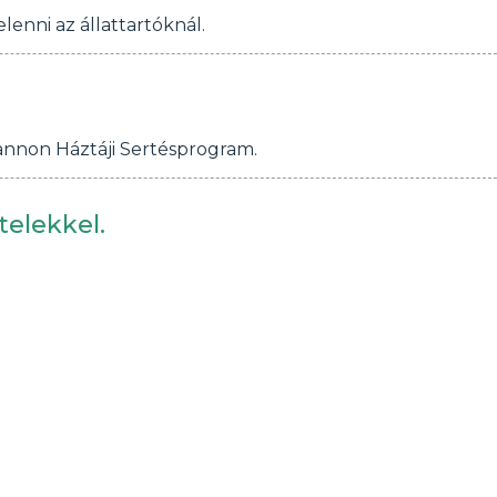
enni az állattartóknál.
Pannon Háztáji Sertésprogram.
telekkel.