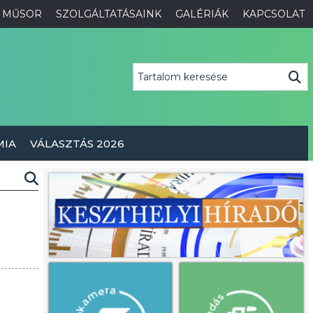
MŰSOR
SZOLGÁLTATÁSAINK
GALÉRIÁK
KAPCSOLAT
MIA
VÁLASZTÁS 2026