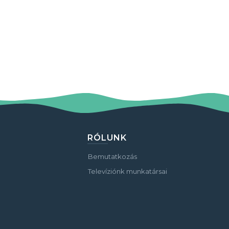
RÓLUNK
Bemutatkozás
Televíziónk munkatársai