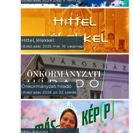
Utolsó adás: 2024. szep. 9. hétfő
Hittel, lélekkel
Utolsó adás: 2025. már. 16. vasárnap
Önkormányzati híradó
Utolsó adás: 2026. júl. 22. szerda
Más-Kép(p)