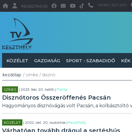
+36 83 / 320 200
REGISZTRÁCIÓ
KÖZÉLET
GAZDASÁG
SPORT - SZABADIDŐ
KÉK
kezdőlap
/ cimke / disznó
SZÍNES
| 2023. feb. 20. hétfő |
Pacsa
Disznótoros Összeröffenés Pacsán
Hagyományos disznóvágás volt Pacsán, a kolbásztöltő v
KÖZÉLET
| 2022. okt. 20. csütörtök |
Keszthely
Várhatóan tovább drágul a sertéshús