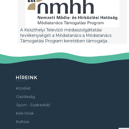
A Keszthelyi Televízió médiaszolgáltatási
tevékenységét a Médiatanács a Médiatanács
Támogatási Program keretében támogatja.
HÍREINK
Közélet
Gazdaság
Sport - Szabadidő
Kék hírek
Kultúra