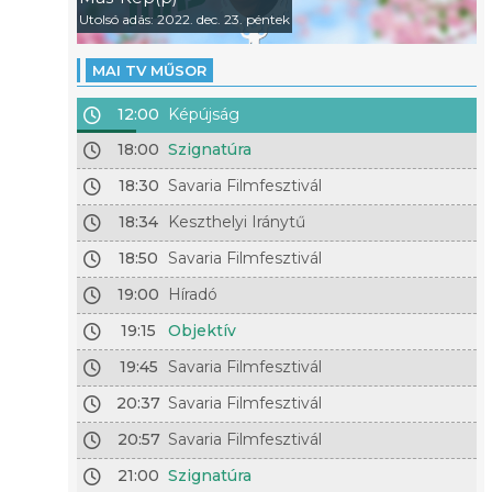
Utolsó adás: 2022. dec. 23. péntek
MAI TV MŰSOR
12:00
Képújság
18:00
Szignatúra
18:30
Savaria Filmfesztivál
18:34
Keszthelyi Iránytű
18:50
Savaria Filmfesztivál
19:00
Híradó
19:15
Objektív
19:45
Savaria Filmfesztivál
20:37
Savaria Filmfesztivál
20:57
Savaria Filmfesztivál
21:00
Szignatúra