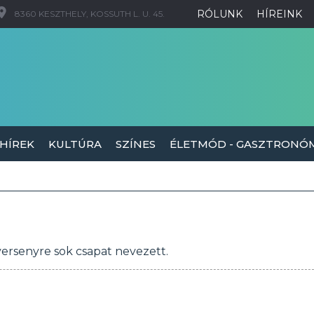
RÓLUNK
HÍREINK
8360 KESZTHELY, KOSSUTH L. U. 45.
 HÍREK
KULTÚRA
SZÍNES
ÉLETMÓD - GASZTRONÓ
ersenyre sok csapat nevezett.