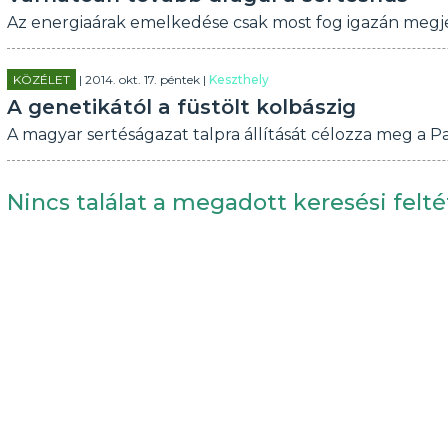
Az energiaárak emelkedése csak most fog igazán megjel
KÖZÉLET
| 2014. okt. 17. péntek |
Keszthely
A genetikától a füstölt kolbászig
A magyar sertéságazat talpra állítását célozza meg a 
Nincs találat a megadott keresési felté