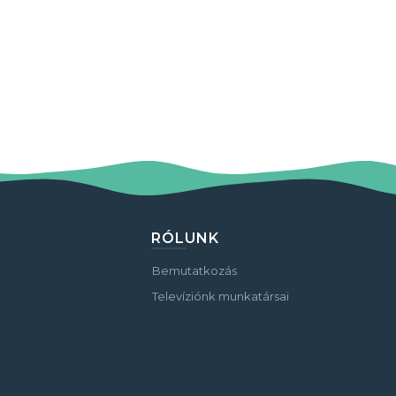
RÓLUNK
Bemutatkozás
Televíziónk munkatársai