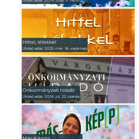
Utolsó adás: 2024. szep. 9. hétfő
Hittel, lélekkel
Utolsó adás: 2025. már. 16. vasárnap
Önkormányzati híradó
Utolsó adás: 2026. júl. 22. szerda
Más-Kép(p)