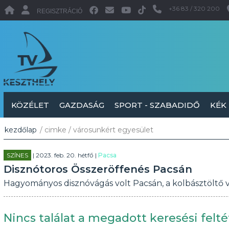
+36 83 / 320 200
REGISZTRÁCIÓ
KÖZÉLET
GAZDASÁG
SPORT - SZABADIDŐ
KÉK
kezdőlap
/ cimke / városunkért egyesület
SZÍNES
| 2023. feb. 20. hétfő |
Pacsa
Disznótoros Összeröffenés Pacsán
Hagyományos disznóvágás volt Pacsán, a kolbásztöltő v
Nincs találat a megadott keresési felté