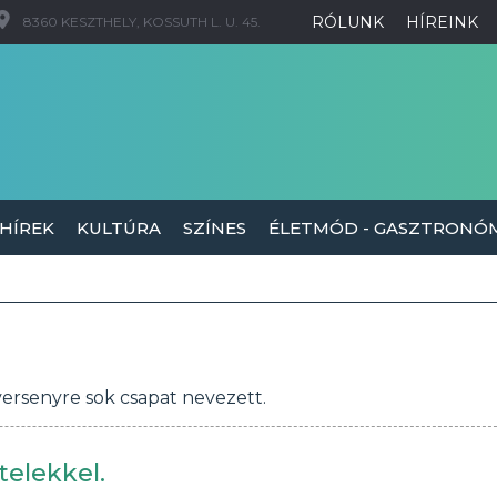
RÓLUNK
HÍREINK
8360 KESZTHELY, KOSSUTH L. U. 45.
 HÍREK
KULTÚRA
SZÍNES
ÉLETMÓD - GASZTRONÓ
ersenyre sok csapat nevezett.
telekkel.