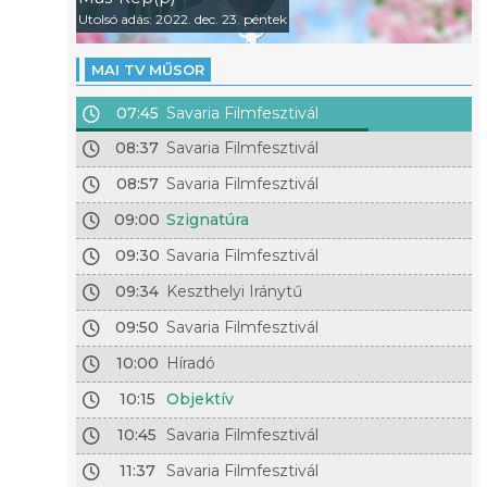
Utolsó adás: 2022. dec. 23. péntek
MAI TV MŰSOR
07:45
Savaria Filmfesztivál
08:37
Savaria Filmfesztivál
08:57
Savaria Filmfesztivál
09:00
Szignatúra
09:30
Savaria Filmfesztivál
09:34
Keszthelyi Iránytű
09:50
Savaria Filmfesztivál
10:00
Híradó
10:15
Objektív
10:45
Savaria Filmfesztivál
11:37
Savaria Filmfesztivál