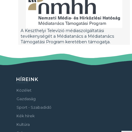
A Keszthelyi Televízió médiaszolgáltatási
tevékenységét a Médiatanács a Médiatanács
Támogatási Program keretében támogatja.
HÍREINK
Közélet
Gazdaság
Sport - Szabadidő
Kék hírek
Kultúra