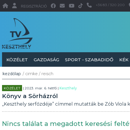
+36 83 / 320 200
REGISZTRÁCIÓ
KÖZÉLET
GAZDASÁG
SPORT - SZABADIDŐ
KÉK
kezdőlap
/ cimke / reisch
KÖZÉLET
| 2023. már. 6. hétfő |
Keszthely
Könyv a Sörházról
„Keszthely serfőzdéje” címmel mutatták be Zób Viola 
Nincs találat a megadott keresési felté