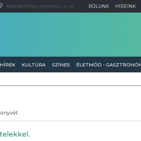
RÓLUNK
HÍREINK
8360 KESZTHELY, KOSSUTH L. U. 45.
 HÍREK
KULTÚRA
SZÍNES
ÉLETMÓD - GASZTRONÓ
könyvét.
telekkel.