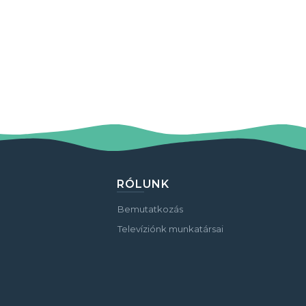
RÓLUNK
Bemutatkozás
Televíziónk munkatársai