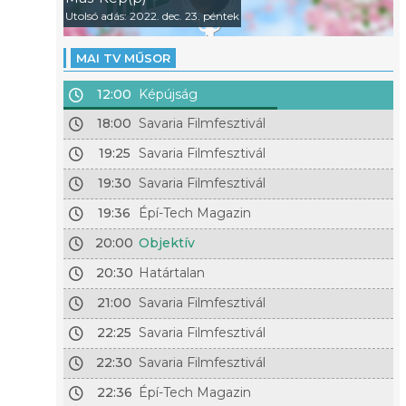
Utolsó adás: 2022. dec. 23. péntek
MAI TV MŰSOR
12:00
Képújság
18:00
Savaria Filmfesztivál
19:25
Savaria Filmfesztivál
19:30
Savaria Filmfesztivál
19:36
Épí-Tech Magazin
20:00
Objektív
20:30
Határtalan
21:00
Savaria Filmfesztivál
22:25
Savaria Filmfesztivál
22:30
Savaria Filmfesztivál
22:36
Épí-Tech Magazin