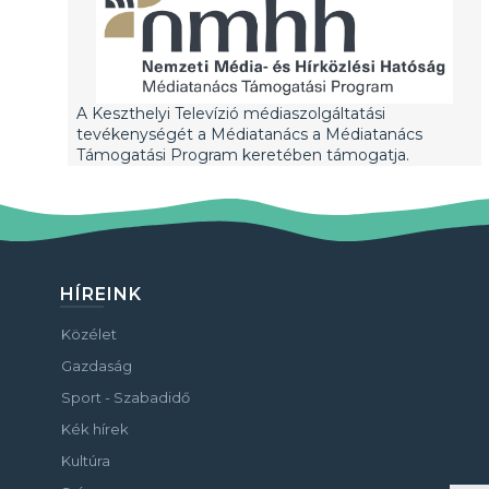
A Keszthelyi Televízió médiaszolgáltatási
tevékenységét a Médiatanács a Médiatanács
Támogatási Program keretében támogatja.
HÍREINK
Közélet
Gazdaság
Sport - Szabadidő
Kék hírek
Kultúra