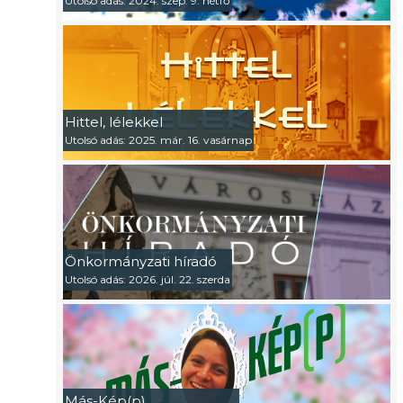
Utolsó adás: 2024. szep. 9. hétfő
Hittel, lélekkel
Utolsó adás: 2025. már. 16. vasárnap
Önkormányzati híradó
Utolsó adás: 2026. júl. 22. szerda
Más-Kép(p)