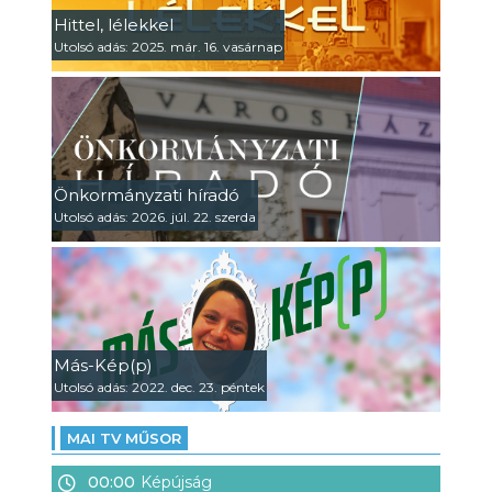
Hittel, lélekkel
Utolsó adás: 2025. már. 16. vasárnap
Önkormányzati híradó
Utolsó adás: 2026. júl. 22. szerda
Más-Kép(p)
Utolsó adás: 2022. dec. 23. péntek
MAI TV MŰSOR
00:00
Képújság