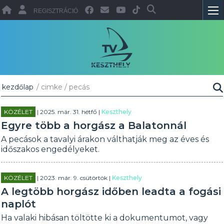
REGISZTRÁCIÓ
kezdőlap
/ cimke / pecás
KÖZÉLET
| 2025. már. 31. hétfő |
Keszthely
Egyre több a horgász a Balatonnál
A pecások a tavalyi árakon válthatják meg az éves és
időszakos engedélyeket.
KÖZÉLET
| 2023. már. 9. csütörtök |
Keszthely
A legtöbb horgász időben leadta a fogási
naplót
Ha valaki hibásan töltötte ki a dokumentumot, vagy