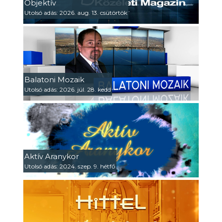
Objektív
Utolsó adás: 2026. aug. 13. csütörtök
Balatoni Mozaik
Utolsó adás: 2026. júl. 28. kedd
Aktív Aranykor
Utolsó adás: 2024. szep. 9. hétfő