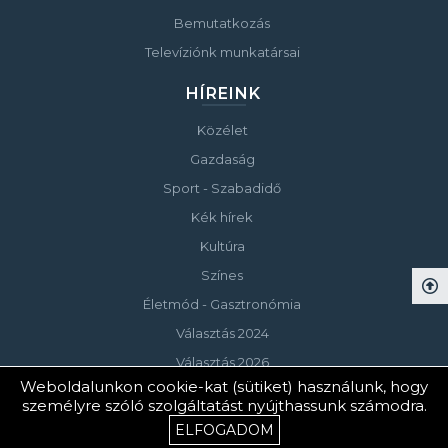
Bemutatkozás
Televíziónk munkatársai
HÍREINK
Közélet
Gazdaság
Sport - Szabadidő
Kék hírek
Kultúra
Színes
Életmód - Gasztronómia
Választás 2024
Választás 2026
Weboldalunkon cookie-kat (sütiket) használunk, hogy
személyre szóló szolgáltatást nyújthassunk számodra.
© Copyright 2023 Keszthelyi Televízió
ELFOGADOM