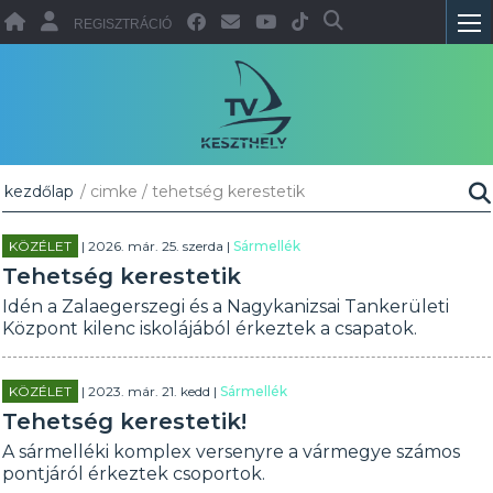
REGISZTRÁCIÓ
kezdőlap
/ cimke / tehetség kerestetik
KÖZÉLET
| 2026. már. 25. szerda |
Sármellék
Tehetség kerestetik
Idén a Zalaegerszegi és a Nagykanizsai Tankerületi
Központ kilenc iskolájából érkeztek a csapatok.
KÖZÉLET
| 2023. már. 21. kedd |
Sármellék
Tehetség kerestetik!
A sármelléki komplex versenyre a vármegye számos
pontjáról érkeztek csoportok.