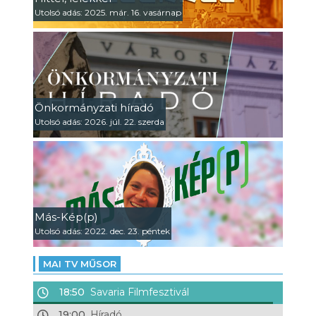
Utolsó adás: 2025. már. 16. vasárnap
Önkormányzati híradó
Utolsó adás: 2026. júl. 22. szerda
Más-Kép(p)
Utolsó adás: 2022. dec. 23. péntek
MAI TV MŰSOR
18:50
Savaria Filmfesztivál
19:00
Híradó