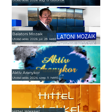
Utolsó adás: 2026. aug. 13. csütörtök
Balatoni Mozaik
Utolsó adás: 2026. júl. 28. kedd
Aktív Aranykor
Utolsó adás: 2024. szep. 9. hétfő
Hittel, lélekkel