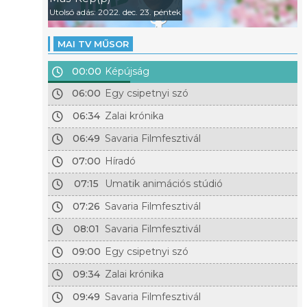
Utolsó adás: 2022. dec. 23. péntek
MAI TV MŰSOR
00:00
Képújság
06:00
Egy csipetnyi szó
06:34
Zalai krónika
06:49
Savaria Filmfesztivál
07:00
Híradó
07:15
Umatik animációs stúdió
07:26
Savaria Filmfesztivál
08:01
Savaria Filmfesztivál
09:00
Egy csipetnyi szó
09:34
Zalai krónika
09:49
Savaria Filmfesztivál