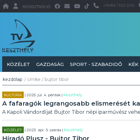
+36 83 / 320 200
REGISZTRÁCIÓ
KÖZÉLET
GAZDASÁG
SPORT - SZABADIDŐ
KÉK
kezdőlap
/ cimke / bujtor tibor
KULTÚRA
| 2025. júl. 4. péntek |
Keszthely
A fafaragók legrangosabb elismerését ka
A Kapoli Vándordíjat Bujtor Tibor népi iparművész vehet
KÖZÉLET
| 2023. ápr. 5. szerda |
Keszthely
Híradó Plusz - Bujtor Tibor