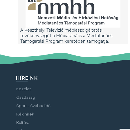
A Keszthelyi Televízió médiaszolgáltatási
tevékenységét a Médiatanács a Médiatanács
Támogatási Program keretében támogatja.
HÍREINK
Közélet
Gazdaság
Sport - Szabadidő
Kék hírek
Kultúra