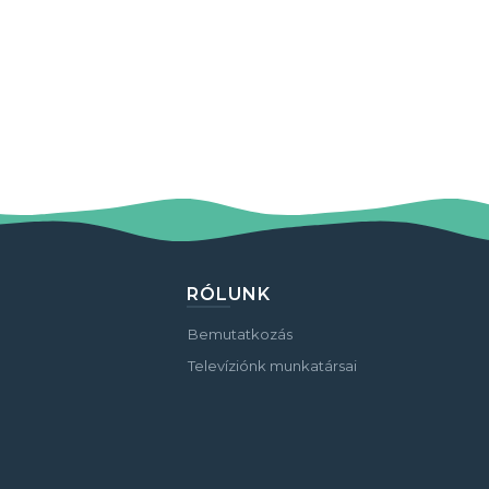
RÓLUNK
Bemutatkozás
Televíziónk munkatársai