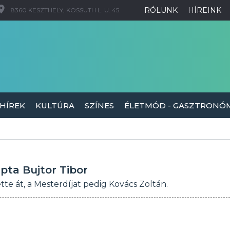
RÓLUNK
HÍREINK
8360 KESZTHELY, KOSSUTH L. U. 45.
 HÍREK
KULTÚRA
SZÍNES
ÉLETMÓD - GASZTRONÓ
pta Bujtor Tibor
te át, a Mesterdíjat pedig Kovács Zoltán.