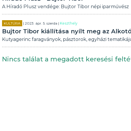
A Híradó Plusz vendége: Bujtor Tibor népi iparművész
KULTÚRA
| 2023. ápr. 5. szerda |
Keszthely
Bujtor Tibor kiállítása nyílt meg az Alko
Kutyagerinc faragványok, pásztorok, egyházi tematikájú
Nincs találat a megadott keresési felté