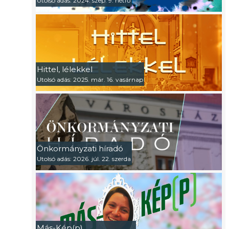
Utolsó adás: 2024. szep. 9. hétfő
Hittel, lélekkel
Utolsó adás: 2025. már. 16. vasárnap
Önkormányzati híradó
Utolsó adás: 2026. júl. 22. szerda
Más-Kép(p)