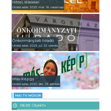
Hittel, lélekkel
Utolsó adás: 2025. már. 16. vasárnap
Önkormányzati híradó
Utolsó adás: 2026. júl. 22. szerda
Más-Kép(p)
Utolsó adás: 2022. dec. 23. péntek
MAI TV MŰSOR
06:30
Objektív