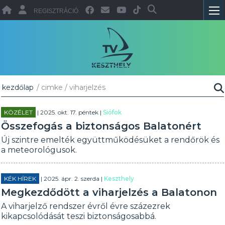
REGISZTRÁCIÓ
kezdőlap
/ cimke / viharjelzés
KÖZÉLET
| 2025. okt. 17. péntek |
Siófok
Összefogás a biztonságos Balatonért
Új szintre emelték együttműködésüket a rendőrök és
a meteorológusok.
KÉK HÍREK
| 2025. ápr. 2. szerda |
Keszthely
Megkezdődött a viharjelzés a Balatonon
A viharjelző rendszer évről évre százezrek
kikapcsolódását teszi biztonságosabbá.