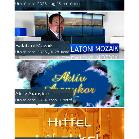
Utolsó adás: 2026. aug. 13. csütörtök
Balatoni Mozaik
Utolsó adás: 2026. júl. 28. kedd
Aktív Aranykor
Utolsó adás: 2024. szep. 9. hétfő