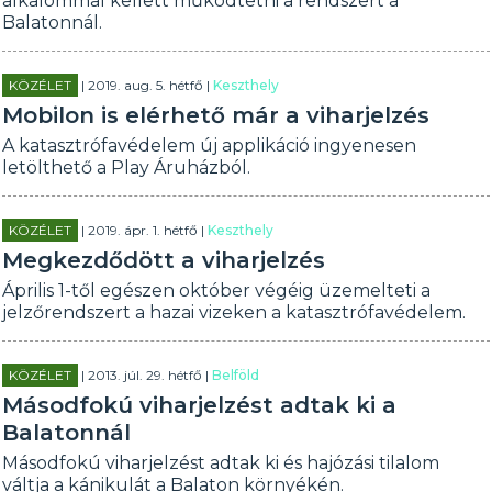
alkalommal kellett működtetni a rendszert a
Balatonnál.
KÖZÉLET
| 2019. aug. 5. hétfő |
Keszthely
Mobilon is elérhető már a viharjelzés
A katasztrófavédelem új applikáció ingyenesen
letölthető a Play Áruházból.
KÖZÉLET
| 2019. ápr. 1. hétfő |
Keszthely
Megkezdődött a viharjelzés
Április 1-től egészen október végéig üzemelteti a
jelzőrendszert a hazai vizeken a katasztrófavédelem.
KÖZÉLET
| 2013. júl. 29. hétfő |
Belföld
Másodfokú viharjelzést adtak ki a
Balatonnál
Másodfokú viharjelzést adtak ki és hajózási tilalom
váltja a kánikulát a Balaton környékén.