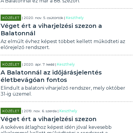
A Balatonnál ez már a 88. szezon.
KÖZÉLET
| 2020. nov. 5. csütörtök |
Keszthely
Véget ért a viharjelzési szezon a
Balatonnál
Az elmúlt évhez képest többet kellett működteti az
előrejelző rendszert.
KÖZÉLET
| 2020. ápr. 7. kedd |
Keszthely
A Balatonnál az időjárásjelentés
életbevágóan fontos
Elindult a balatoni viharjelző rendszer, mely október
31-ig üzemel.
KÖZÉLET
| 2019. nov. 6. szerda |
Keszthely
Véget ért a viharjelzési szezon
A sokéves átlaghoz képest idén jóval kevesebb