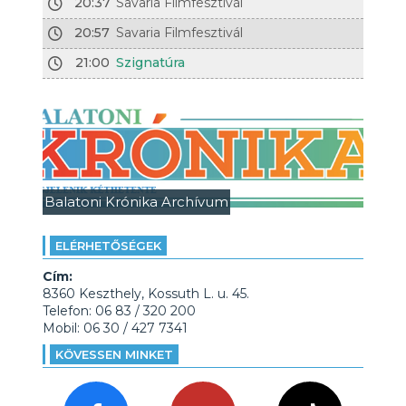
20:37
Savaria Filmfesztivál
20:57
Savaria Filmfesztivál
21:00
Szignatúra
Balatoni Krónika Archívum
ELÉRHETŐSÉGEK
Cím:
8360 Keszthely, Kossuth L. u. 45.
Telefon: 06 83 / 320 200
Mobil: 06 30 / 427 7341
KÖVESSEN MINKET