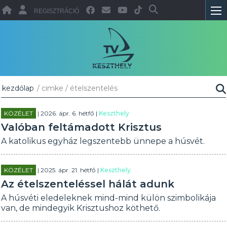
REGISZTRÁCIÓ
kezdőlap
/ cimke / ételszentelés
KÖZÉLET
| 2026. ápr. 6. hétfő |
Keszthely
Valóban feltámadott Krisztus
A katolikus egyház legszentebb ünnepe a húsvét.
KÖZÉLET
| 2025. ápr. 21. hétfő |
Keszthely
Az ételszenteléssel hálát adunk
A húsvéti eledeleknek mind-mind külön szimbolikája
van, de mindegyik Krisztushoz köthető.