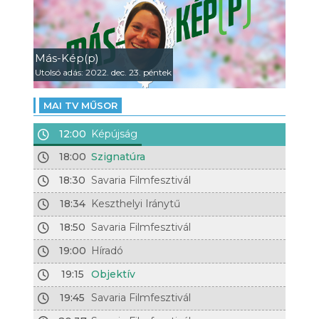
Más-Kép(p)
Utolsó adás: 2022. dec. 23. péntek
MAI TV MŰSOR
12:00
Képújság
18:00
Szignatúra
18:30
Savaria Filmfesztivál
18:34
Keszthelyi Iránytű
18:50
Savaria Filmfesztivál
19:00
Híradó
19:15
Objektív
19:45
Savaria Filmfesztivál