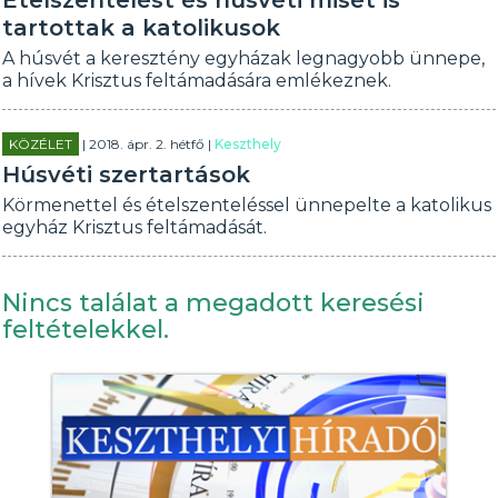
Ételszentelést és húsvéti misét is
tartottak a katolikusok
A húsvét a keresztény egyházak legnagyobb ünnepe,
a hívek Krisztus feltámadására emlékeznek.
KÖZÉLET
| 2018. ápr. 2. hétfő |
Keszthely
Húsvéti szertartások
Körmenettel és ételszenteléssel ünnepelte a katolikus
egyház Krisztus feltámadását.
Nincs találat a megadott keresési
feltételekkel.