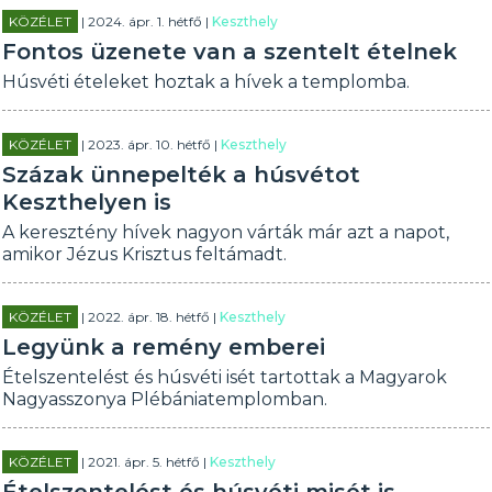
KÖZÉLET
| 2024. ápr. 1. hétfő |
Keszthely
Fontos üzenete van a szentelt ételnek
Húsvéti ételeket hoztak a hívek a templomba.
KÖZÉLET
| 2023. ápr. 10. hétfő |
Keszthely
Százak ünnepelték a húsvétot
Keszthelyen is
A keresztény hívek nagyon várták már azt a napot,
amikor Jézus Krisztus feltámadt.
KÖZÉLET
| 2022. ápr. 18. hétfő |
Keszthely
Legyünk a remény emberei
Ételszentelést és húsvéti isét tartottak a Magyarok
Nagyasszonya Plébániatemplomban.
KÖZÉLET
| 2021. ápr. 5. hétfő |
Keszthely