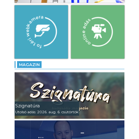
MAGAZIN
Szignatúra
Utolsó adás: 2026. aug. 6. csütörtök