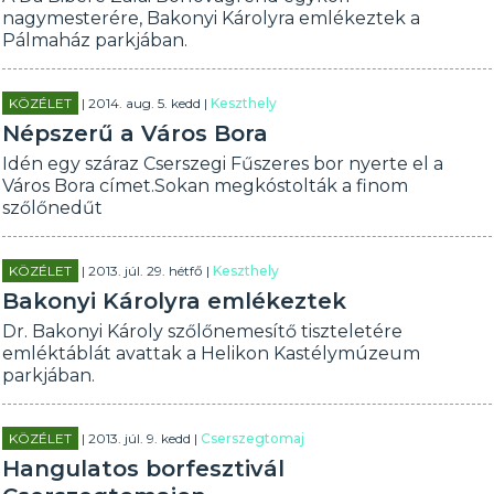
nagymesterére, Bakonyi Károlyra emlékeztek a
Pálmaház parkjában.
KÖZÉLET
| 2014. aug. 5. kedd |
Keszthely
Népszerű a Város Bora
Idén egy száraz Cserszegi Fűszeres bor nyerte el a
Város Bora címet.Sokan megkóstolták a finom
szőlőnedűt
KÖZÉLET
| 2013. júl. 29. hétfő |
Keszthely
Bakonyi Károlyra emlékeztek
Dr. Bakonyi Károly szőlőnemesítő tiszteletére
emléktáblát avattak a Helikon Kastélymúzeum
parkjában.
KÖZÉLET
| 2013. júl. 9. kedd |
Cserszegtomaj
Hangulatos borfesztivál