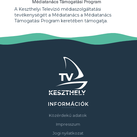
A Keszthelyi Televízió médiaszolgáltatási
tevékenységét a Médiatanács a Médiatanács
Támogatási Program keretében támogatja.
INFORMÁCIÓK
Közérdekű adatok
Impresszum
Jogi nyilatkozat