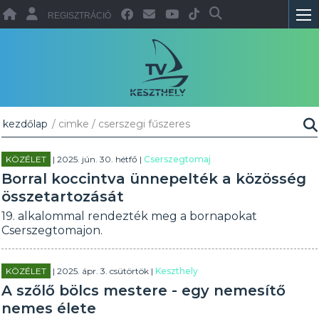
REGISZTRÁCIÓ
kezdőlap
/ cimke / cserszegi fűszeres
KÖZÉLET
| 2025. jún. 30. hétfő |
Cserszegtomaj
Borral koccintva ünnepelték a közösség
összetartozását
19. alkalommal rendezték meg a bornapokat
Cserszegtomajon.
KÖZÉLET
| 2025. ápr. 3. csütörtök |
Keszthely
A szőlő bölcs mestere - egy nemesítő
nemes élete