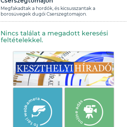
Cserszegtomajon
Megfakadtak a hordók, és kicsusszantak a
borosüvegek dugói Cserszegtomajon.
Nincs találat a megadott keresési
feltételekkel.