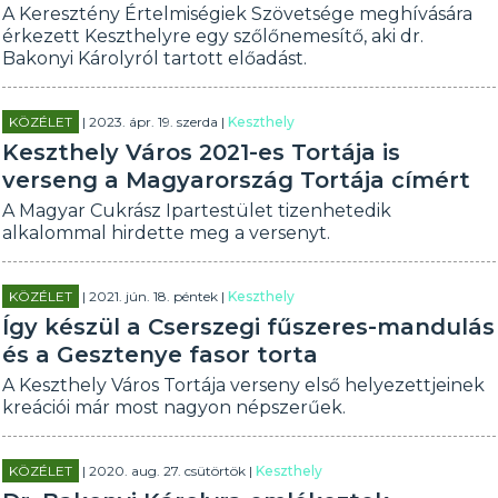
A Keresztény Értelmiségiek Szövetsége meghívására
érkezett Keszthelyre egy szőlőnemesítő, aki dr.
Bakonyi Károlyról tartott előadást.
KÖZÉLET
| 2023. ápr. 19. szerda |
Keszthely
Keszthely Város 2021-es Tortája is
verseng a Magyarország Tortája címért
A Magyar Cukrász Ipartestület tizenhetedik
alkalommal hirdette meg a versenyt.
KÖZÉLET
| 2021. jún. 18. péntek |
Keszthely
Így készül a Cserszegi fűszeres-mandulás
és a Gesztenye fasor torta
A Keszthely Város Tortája verseny első helyezettjeinek
kreációi már most nagyon népszerűek.
KÖZÉLET
| 2020. aug. 27. csütörtök |
Keszthely