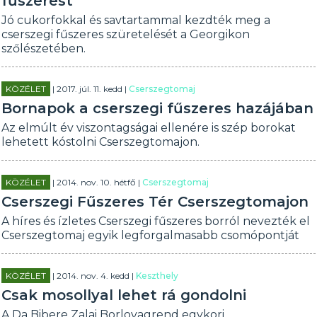
fűszerest
Jó cukorfokkal és savtartammal kezdték meg a
cserszegi fűszeres szüretelését a Georgikon
szőlészetében.
KÖZÉLET
| 2017. júl. 11. kedd |
Cserszegtomaj
Bornapok a cserszegi fűszeres hazájában
Az elmúlt év viszontagságai ellenére is szép borokat
lehetett kóstolni Cserszegtomajon.
KÖZÉLET
| 2014. nov. 10. hétfő |
Cserszegtomaj
Cserszegi Fűszeres Tér Cserszegtomajon
A híres és ízletes Cserszegi fűszeres borról nevezték el
Cserszegtomaj egyik legforgalmasabb csomópontját
KÖZÉLET
| 2014. nov. 4. kedd |
Keszthely
Csak mosollyal lehet rá gondolni
A Da Bibere Zalai Borlovagrend egykori