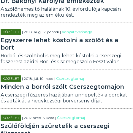
Dr. Bakonyi Károlyra emlékeztek
A szőlőnemesítő halálának 10. évfordulója kapcsán
rendezték meg az emlékülést.
KÖZÉLET
| 2018. aug. 17. péntek |
Vonyarcvashegy
Egyszerre lehet kóstolni a szőlőt és a
bort
Borból és szőlőből is meg lehet kóstolni a cserszegi
fűszerest az idei Bor- és Csemegeszőlő Fesztiválon.
KÖZÉLET
| 2018. júl. 10. kedd |
Cserszegtomaj
Minden a borról szólt Cserszegtomajon
A cserszegi fűszeres hazájában ünnepelték a borokat
és adták át a hegyközségi borverseny díjait
KÖZÉLET
| 2017. szep. 5. kedd |
Cserszegtomaj
Szülőföldjén szüretelik a cserszegi