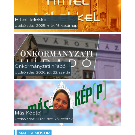
Hittel, lélekkel
Utolsó adás: 2025. már. 16. vasárnap
Önkormányzati híradó
Utolsó adás: 2026. júl. 22. szerda
Más-Kép(p)
Utolsó adás: 2022. dec. 23. péntek
MAI TV MŰSOR