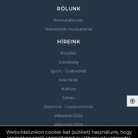
RÓLUNK
Bemutatkozás
Televíziónk munkatársai
HÍREINK
Közélet
Gazdaság
Sport - Szabadidő
Kék hírek
Kultúra
Színes
Életmód - Gasztronómia
Választás 2024
Választás 2026
Weboldalunkon cookie-kat (sütiket) használunk, hogy
személyre szóló szolgáltatást nyújthassunk számodra.