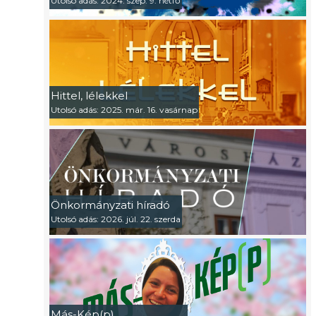
Utolsó adás: 2024. szep. 9. hétfő
Hittel, lélekkel
Utolsó adás: 2025. már. 16. vasárnap
Önkormányzati híradó
Utolsó adás: 2026. júl. 22. szerda
Más-Kép(p)