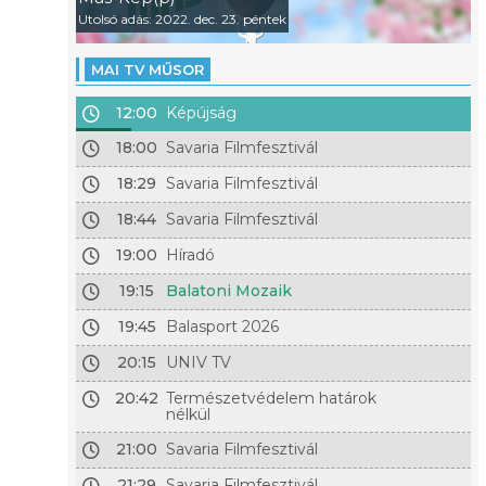
Utolsó adás: 2022. dec. 23. péntek
MAI TV MŰSOR
12:00
Képújság
18:00
Savaria Filmfesztivál
18:29
Savaria Filmfesztivál
18:44
Savaria Filmfesztivál
19:00
Híradó
19:15
Balatoni Mozaik
19:45
Balasport 2026
20:15
UNIV TV
20:42
Természetvédelem határok
nélkül
21:00
Savaria Filmfesztivál
21:29
Savaria Filmfesztivál