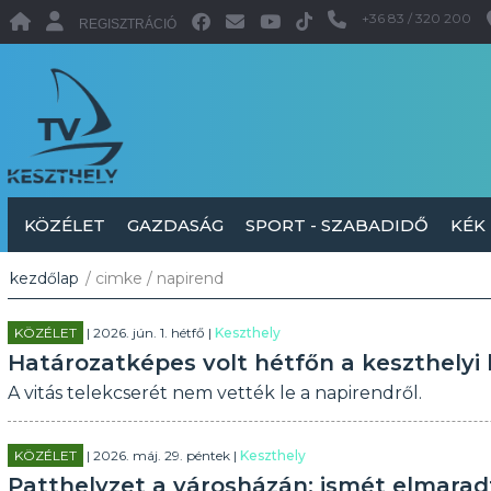
+36 83 / 320 200
REGISZTRÁCIÓ
KÖZÉLET
GAZDASÁG
SPORT - SZABADIDŐ
KÉK
kezdőlap
/ cimke / napirend
KÖZÉLET
| 2026. jún. 1. hétfő |
Keszthely
Határozatképes volt hétfőn a keszthelyi 
A vitás telekcserét nem vették le a napirendről.
KÖZÉLET
| 2026. máj. 29. péntek |
Keszthely
Patthelyzet a városházán: ismét elmarad