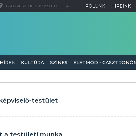
RÓLUNK
HÍREINK
8360 KESZTHELY, KOSSUTH L. U. 45.
 HÍREK
KULTÚRA
SZÍNES
ÉLETMÓD - GASZTRONÓ
képviselő-testület
t a testületi munka