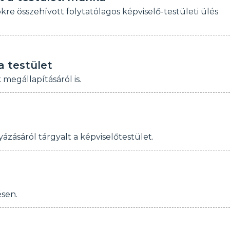
re összehívott folytatólagos képviselő-testületi ülés
a testület
megállapításáról is.
ázásáról tárgyalt a képviselőtestület.
ésen.