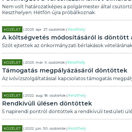
Nem volt határozatképes a polgármester által csütörtök
Keszthelyen. Hétfőn újra próbálkoznak.
KÖZÉLET
| 2023. ápr. 27. csütörtök |
Keszthely
A költségvetés módosításáról is döntött 
Szót ejtettek az önkormányzati bérlakások vételárának 
KÖZÉLET
| 2023. már. 9. csütörtök |
Keszthely
Támogatás megpályázásáról döntöttek
Az ivóvízszolgáltatással kapcsolatos támogatás megpály
KÖZÉLET
| 2022. aug. 18. csütörtök |
Keszthely
Rendkívüli ülésen döntöttek
5 napirendi pontról döntöttek a rendkívüli testületi ül
KÖZÉLET
| 2022. jún. 30. csütörtök |
Keszthely