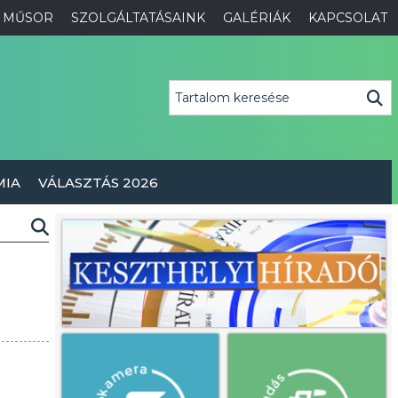
MŰSOR
SZOLGÁLTATÁSAINK
GALÉRIÁK
KAPCSOLAT
MIA
VÁLASZTÁS 2026