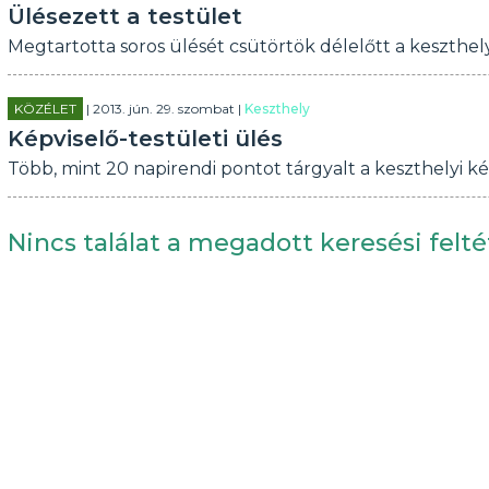
Ülésezett a testület
Megtartotta soros ülését csütörtök délelőtt a keszthely
KÖZÉLET
| 2013. jún. 29. szombat |
Keszthely
Képviselő-testületi ülés
Több, mint 20 napirendi pontot tárgyalt a keszthelyi ké
Nincs találat a megadott keresési felté