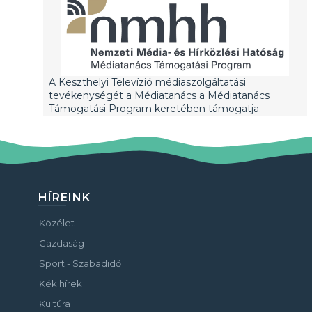
A Keszthelyi Televízió médiaszolgáltatási
tevékenységét a Médiatanács a Médiatanács
Támogatási Program keretében támogatja.
HÍREINK
Közélet
Gazdaság
Sport - Szabadidő
Kék hírek
Kultúra