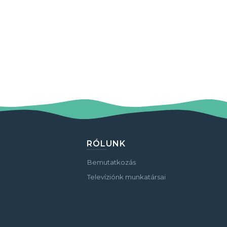
RÓLUNK
Bemutatkozás
Televíziónk munkatársai