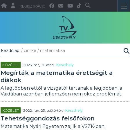
REGISZTRÁCIÓ
kezdőlap
/ cimke / matematika
KÖZÉLET
| 2023. máj. 9. kedd |
Keszthely
Megírták a matematika érettségit a
diákok
A legtöbben ettől a vizsgától tartanak a legjobban, a
Vajdában azonban jellemzően nem okoz problémát.
KÖZÉLET
| 2022. jún. 23. csütörtök |
Keszthely
Tehetséggondozás felsőfokon
Matematika Nyári Egyetem zajlik a VSZK-ban.