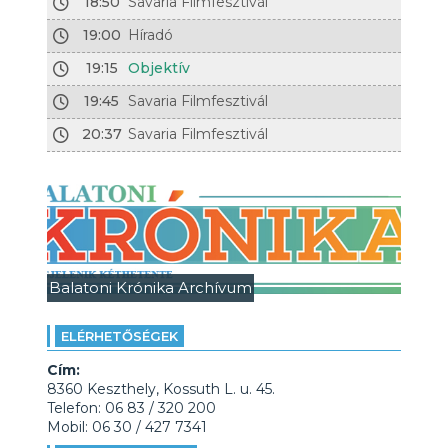
18:50
Savaria Filmfesztivál
19:00
Híradó
19:15
Objektív
19:45
Savaria Filmfesztivál
20:37
Savaria Filmfesztivál
Balatoni Krónika Archívum
ELÉRHETŐSÉGEK
Cím:
8360 Keszthely, Kossuth L. u. 45.
Telefon: 06 83 / 320 200
Mobil: 06 30 / 427 7341