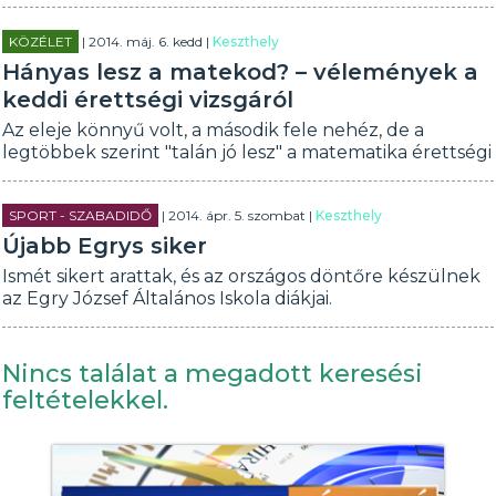
KÖZÉLET
| 2014. máj. 6. kedd |
Keszthely
Hányas lesz a matekod? – vélemények a
keddi érettségi vizsgáról
Az eleje könnyű volt, a második fele nehéz, de a
legtöbbek szerint "talán jó lesz" a matematika érettségi
SPORT - SZABADIDŐ
| 2014. ápr. 5. szombat |
Keszthely
Újabb Egrys siker
Ismét sikert arattak, és az országos döntőre készülnek
az Egry József Általános Iskola diákjai.
Nincs találat a megadott keresési
feltételekkel.