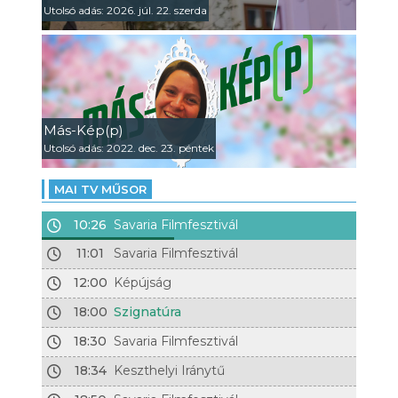
Utolsó adás: 2026. júl. 22. szerda
Más-Kép(p)
Utolsó adás: 2022. dec. 23. péntek
MAI TV MŰSOR
10:26
Savaria Filmfesztivál
11:01
Savaria Filmfesztivál
12:00
Képújság
18:00
Szignatúra
18:30
Savaria Filmfesztivál
18:34
Keszthelyi Iránytű