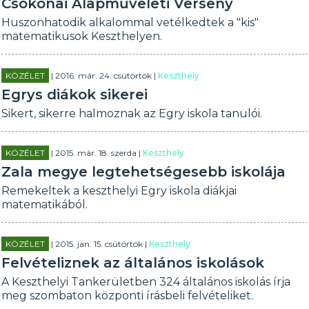
Csokonai Alapműveleti Verseny
Huszonhatodik alkalommal vetélkedtek a "kis"
matematikusok Keszthelyen.
KÖZÉLET
| 2016. már. 24. csütörtök |
Keszthely
Egrys diákok sikerei
Sikert, sikerre halmoznak az Egry iskola tanulói.
KÖZÉLET
| 2015. már. 18. szerda |
Keszthely
Zala megye legtehetségesebb iskolája
Remekeltek a keszthelyi Egry iskola diákjai
matematikából.
KÖZÉLET
| 2015. jan. 15. csütörtök |
Keszthely
Felvételiznek az általános iskolások
A Keszthelyi Tankerületben 324 általános iskolás írja
meg szombaton központi írásbeli felvételiket.