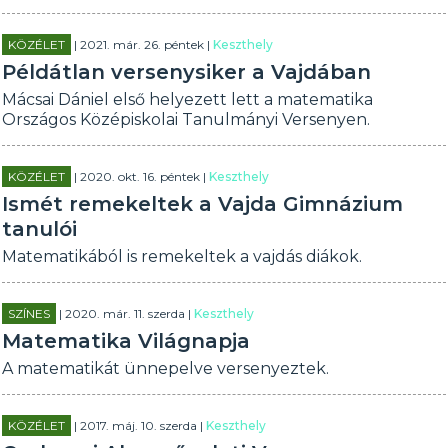
KÖZÉLET
| 2021. már. 26. péntek |
Keszthely
Példátlan versenysiker a Vajdában
Mácsai Dániel első helyezett lett a matematika
Országos Középiskolai Tanulmányi Versenyen.
KÖZÉLET
| 2020. okt. 16. péntek |
Keszthely
Ismét remekeltek a Vajda Gimnázium
tanulói
Matematikából is remekeltek a vajdás diákok.
SZÍNES
| 2020. már. 11. szerda |
Keszthely
Matematika Világnapja
A matematikát ünnepelve versenyeztek.
KÖZÉLET
| 2017. máj. 10. szerda |
Keszthely