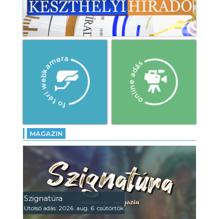
MAGAZIN
Szignatúra
Utolsó adás: 2026. aug. 6. csütörtök